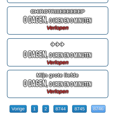
CHIROTRIIIEEEEEEP
0 Dagen,
0 Uren en 0 Minuten
Verlopen
✈️✈️✈️
0 Dagen,
0 Uren en 0 Minuten
Verlopen
Mijn grote liefde
0 Dagen,
0 Uren en 0 Minuten
Verlopen
Vorige
1
2
8744
8745
8746