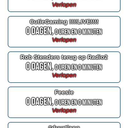
Verlopen
CutieGaming !!!!LIVE!!!!
0 Dagen,
0 Uren en 0 Minuten
Verlopen
Rob Stenders terug op Radio2
0 Dagen,
0 Uren en 0 Minuten
Verlopen
Feesie
0 Dagen,
0 Uren en 0 Minuten
Verlopen
#duurtlang