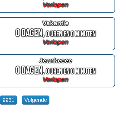
Verlopen
Vakantie
0 Dagen,
0 Uren en 0 Minuten
Verlopen
Jeankeeee
0 Dagen,
0 Uren en 0 Minuten
Verlopen
9981
Volgende