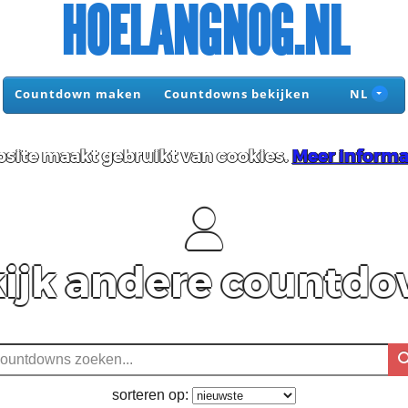
HOELANGNOG.NL
Countdown maken
Countdowns bekijken
NL
site maakt gebruikt van cookies.
Meer informa
ijk andere countd
sorteren op: