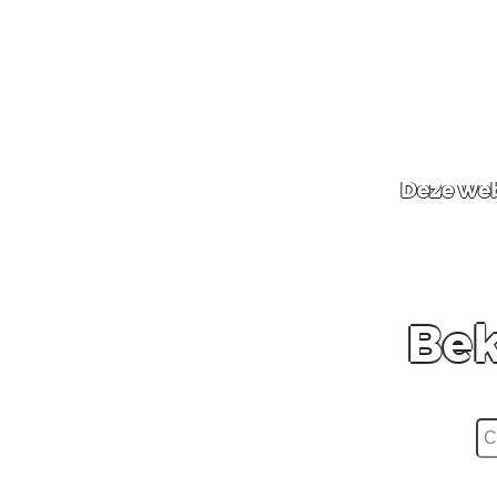
Deze web
Bek