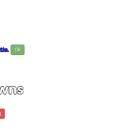
tie.
Ok
owns