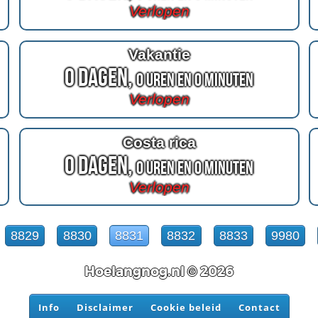
Verlopen
Vakantie
0 Dagen,
0 Uren en 0 Minuten
Verlopen
Costa rica
0 Dagen,
0 Uren en 0 Minuten
Verlopen
8829
8830
8831
8832
8833
9980
Hoelangnog.nl © 2026
Info
Disclaimer
Cookie beleid
Contact