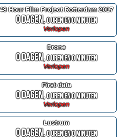
48 Hour Film Project Rotterdam 2017
0 Dagen,
0 Uren en 0 Minuten
Verlopen
Drone
0 Dagen,
0 Uren en 0 Minuten
Verlopen
First data
0 Dagen,
0 Uren en 0 Minuten
Verlopen
Lustrum
0 Dagen,
0 Uren en 0 Minuten