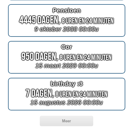
Pensioen
4445 Dagen,
8 Uren en 24 Minuten
9 oktober 2038 00:00u
Cor
950 Dagen,
8 Uren en 24 Minuten
15 maart 2029 00:00u
birthday :3
7 Dagen,
8 Uren en 24 Minuten
15 augustus 2026 00:00u
Meer