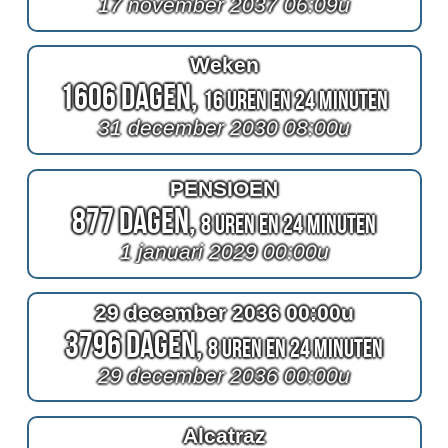
17 november 2037 06:09u
Weken
1606 Dagen,
16 Uren en 24 Minuten
31 december 2030 08:00u
PENSIOEN
877 Dagen,
8 Uren en 24 Minuten
1 januari 2029 00:00u
29 december 2036 00:00u
3796 Dagen,
8 Uren en 24 Minuten
29 december 2036 00:00u
Alcatraz