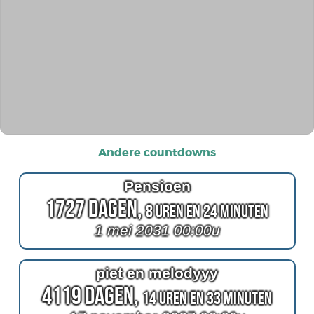
Andere countdowns
Pensioen
1727 Dagen,
8 Uren en 24 Minuten
1 mei 2031 00:00u
piet en melodyyy
4119 Dagen,
14 Uren en 33 Minuten