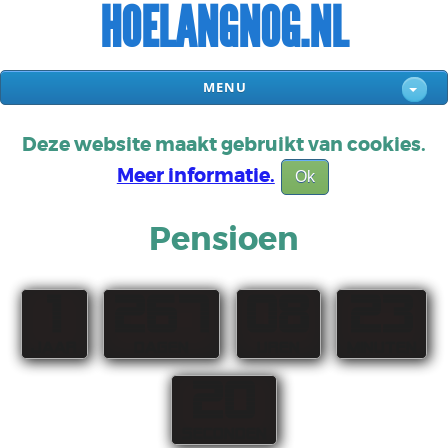
HOELANGNOG.NL
MENU
Deze website maakt gebruikt van cookies.
Meer informatie.
Ok
Pensioen
1
267
08
23
JAAR
DAGEN
UREN
MINUTEN
19
SECONDEN