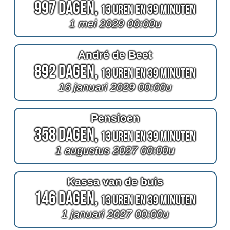
997 Dagen,
13 Uren en 39 Minuten
1 mei 2029 00:00u
André de Beet
892 Dagen,
13 Uren en 39 Minuten
16 januari 2029 00:00u
Pensioen
358 Dagen,
13 Uren en 39 Minuten
1 augustus 2027 00:00u
Kassa van de buis
146 Dagen,
13 Uren en 39 Minuten
1 januari 2027 00:00u