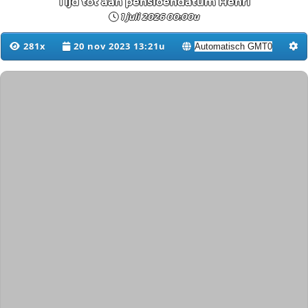
Tijd tot aan pensioendatum Henri
1 juli 2026 00:00u
281x
20 nov 2023 13:21u