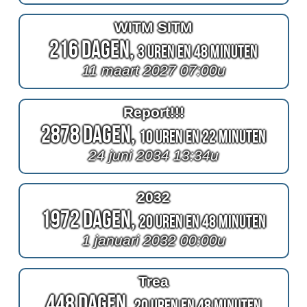
WITM SITM
216 Dagen,
3 Uren en 48 Minuten
11 maart 2027 07:00u
Report!!!
2878 Dagen,
10 Uren en 22 Minuten
24 juni 2034 13:34u
2032
1972 Dagen,
20 Uren en 48 Minuten
1 januari 2032 00:00u
Trea
448 Dagen,
20 Uren en 48 Minuten