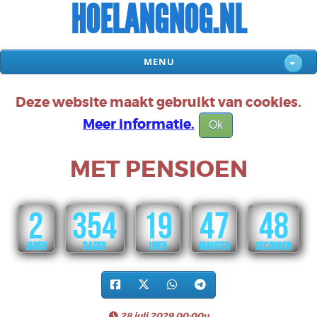
HOELANGNOG.NL
MENU
Deze website maakt gebruikt van cookies.
Meer informatie.
Ok
MET PENSIOEN
2
354
19
47
48
JAREN
DAGEN
UREN
MINUTEN
SECONDEN
28 juli 2029 00:00u