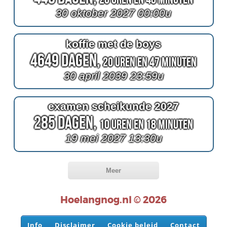
30 oktober 2027 00:00u
koffie met de boys
4649 Dagen,
20 Uren en 47 Minuten
30 april 2039 23:59u
examen scheikunde 2027
285 Dagen,
10 Uren en 18 Minuten
19 mei 2027 13:30u
Meer
Hoelangnog.nl © 2026
Info
Disclaimer
Cookie beleid
Contact