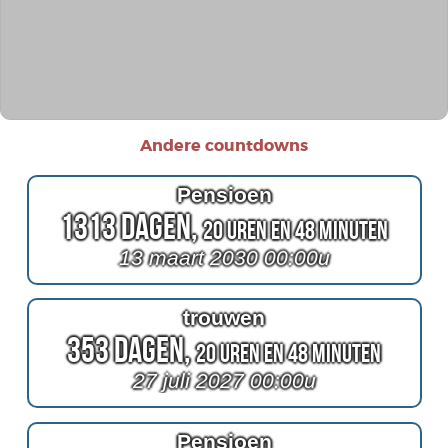
Andere countdowns
Pensioen
1313 Dagen,
20 Uren en 48 Minuten
13 maart 2030 00:00u
trouwen
353 Dagen,
20 Uren en 48 Minuten
27 juli 2027 00:00u
Pensioen