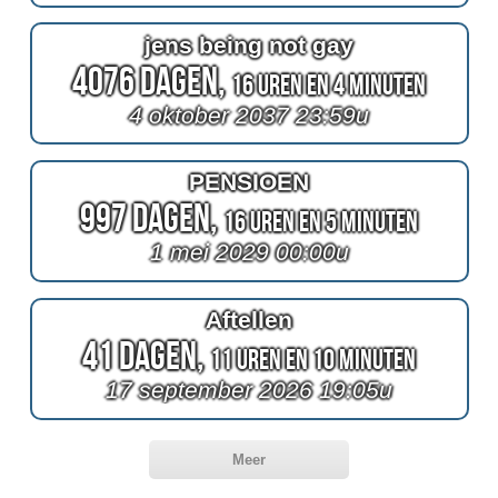
jens being not gay
4076 Dagen,
16 Uren en 4 Minuten
4 oktober 2037 23:59u
PENSIOEN
997 Dagen,
16 Uren en 5 Minuten
1 mei 2029 00:00u
Aftellen
41 Dagen,
11 Uren en 10 Minuten
17 september 2026 19:05u
Meer