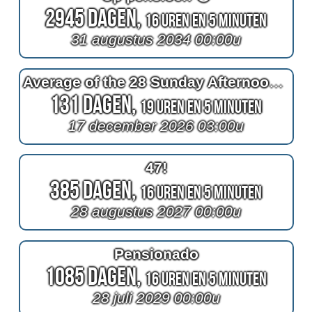
2945 Dagen,
16 Uren en 5 Minuten
31 augustus 2034 00:00u
Average of the 28 Sunday Afternoon Library Time
131 Dagen,
19 Uren en 5 Minuten
17 december 2026 03:00u
47!
385 Dagen,
16 Uren en 5 Minuten
28 augustus 2027 00:00u
Pensionado
1085 Dagen,
16 Uren en 5 Minuten
28 juli 2029 00:00u