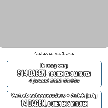
Andere countdowns
Ik mag weg
514 Dagen,
16 Uren en 5 Minuten
4 januari 2028 00:00u
Vertrek schoonouders + Aniek jarig
14 Dagen,
0 Uren en 5 Minuten