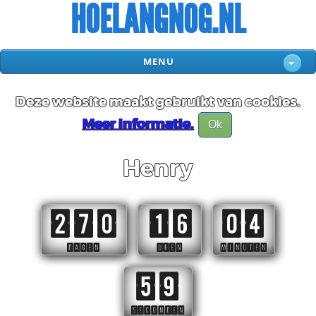
HOELANGNOG.NL
MENU
Deze website maakt gebruikt van cookies.
Meer informatie.
Ok
Henry
270
16
04
DAGEN
UREN
MINUTEN
58
SECONDEN