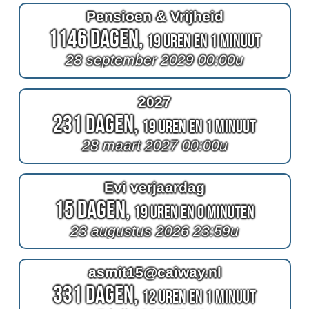
Pensioen & Vrijheid
1146 Dagen,
19 Uren en 1 Minuut
28 september 2029 00:00u
2027
231 Dagen,
19 Uren en 1 Minuut
28 maart 2027 00:00u
Evi verjaardag
15 Dagen,
19 Uren en 0 Minuten
23 augustus 2026 23:59u
asmit15@caiway.nl
331 Dagen,
12 Uren en 1 Minuut