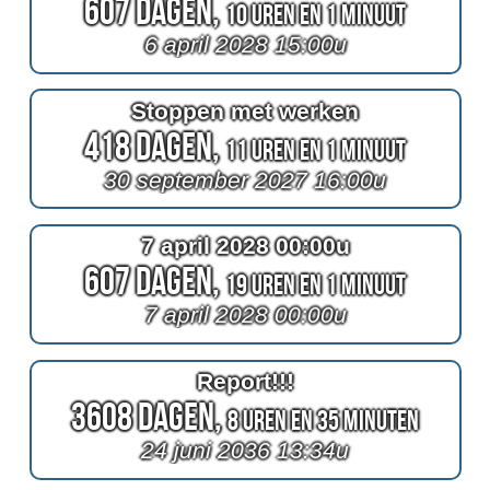
607 Dagen,
10 Uren en 1 Minuut
6 april 2028 15:00u
Stoppen met werken
418 Dagen,
11 Uren en 1 Minuut
30 september 2027 16:00u
7 april 2028 00:00u
607 Dagen,
19 Uren en 1 Minuut
7 april 2028 00:00u
Report!!!
3608 Dagen,
8 Uren en 35 Minuten
24 juni 2036 13:34u