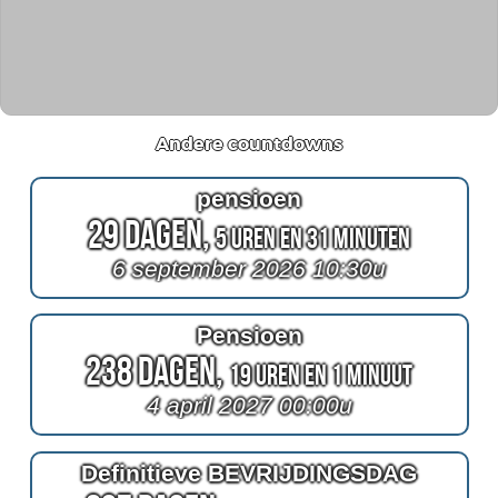
Andere countdowns
pensioen
29 Dagen,
5 Uren en 31 Minuten
6 september 2026 10:30u
Pensioen
238 Dagen,
19 Uren en 1 Minuut
4 april 2027 00:00u
Definitieve BEVRIJDINGSDAG