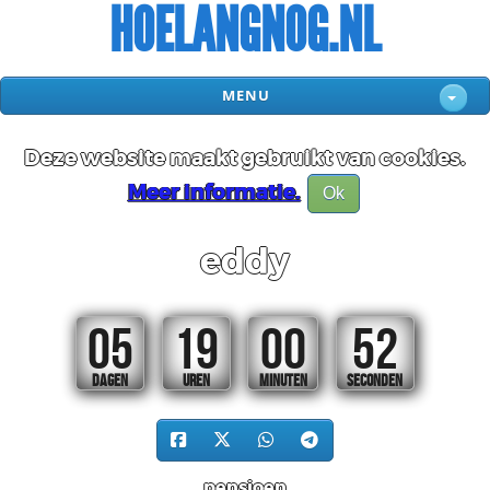
HOELANGNOG.NL
MENU
Deze website maakt gebruikt van cookies.
Meer informatie.
Ok
eddy
05
19
00
52
DAGEN
UREN
MINUTEN
SECONDEN
pensioen