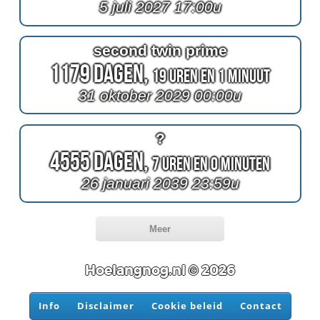
5 juli 2027 17:00u
second twin prime
1179 Dagen,
19 Uren en 1 Minuut
31 oktober 2029 00:00u
?
4555 Dagen,
7 Uren en 0 Minuten
26 januari 2039 23:59u
Meer
Hoelangnog.nl © 2026
Info
Disclaimer
Cookie beleid
Contact