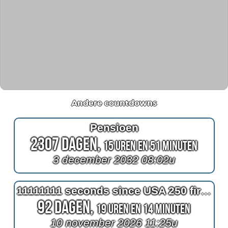
Andere countdowns
Pensioen
2307 Dagen,
15 Uren en 51 Minuten
3 december 2032 08:02u
11111111 seconds since USA 250 fireworks
92 Dagen,
19 Uren en 14 Minuten
10 november 2026 11:25u