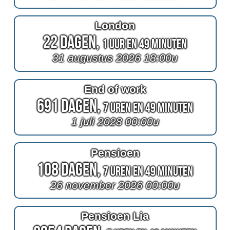
London
22 Dagen,
1 Uur en 49 Minuten
31 augustus 2026 18:00u
End of work
691 Dagen,
7 Uren en 49 Minuten
1 juli 2028 00:00u
Pensioen
108 Dagen,
7 Uren en 49 Minuten
26 november 2026 00:00u
Pensioen Lia