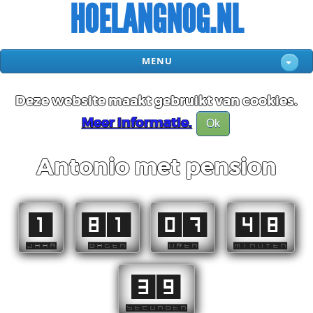
HOELANGNOG.NL
MENU
Deze website maakt gebruikt van cookies.
Meer informatie.
Ok
Antonio met pension
1
81
07
48
JAAR
DAGEN
UREN
MINUTEN
38
SECONDEN