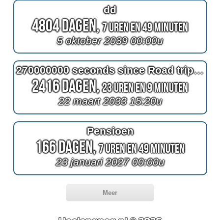
dd
4804 Dagen,
7 Uren en 49 Minuten
5 oktober 2039 00:00u
270000000 seconds since Road trip Zuid-Afrika & Namibie
2416 Dagen,
23 Uren en 9 Minuten
22 maart 2033 15:20u
Pensioen
166 Dagen,
7 Uren en 49 Minuten
23 januari 2027 00:00u
Meer