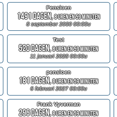
Pensioen
1491 Dagen,
8 Uren en 59 Minuten
8 september 2030 00:00u
Test
520 Dagen,
8 Uren en 59 Minuten
11 januari 2028 00:00u
pensioen
181 Dagen,
8 Uren en 59 Minuten
6 februari 2027 00:00u
Frank Vyverman
296 Dagen,
8 Uren en 59 Minuten