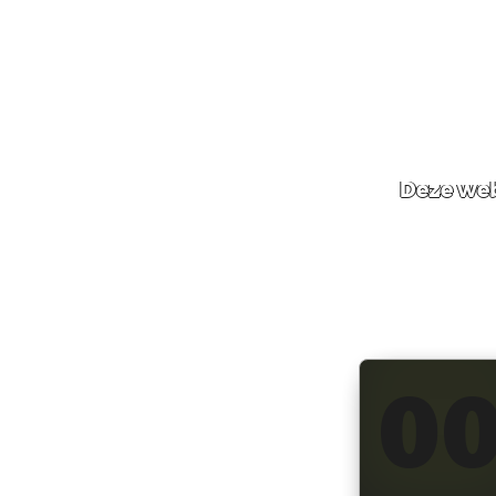
Deze web
0