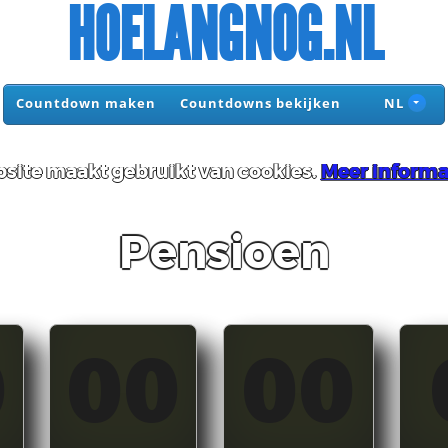
HOELANGNOG.NL
Countdown maken
Countdowns bekijken
NL
site maakt gebruikt van cookies.
Meer informa
Pensioen
0
00
00