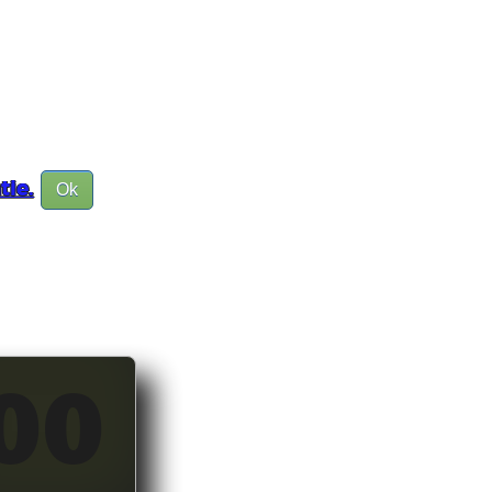
tie.
Ok
00