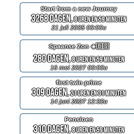
Start from a new Journey
3268 Dagen,
8 Uren en 59 Minuten
21 juli 2035 00:00u
Spaanse Zon ☀️🇪🇸
280 Dagen,
8 Uren en 59 Minuten
16 mei 2027 00:00u
first twin prime
309 Dagen,
21 Uren en 31 Minuten
14 juni 2027 12:32u
Pensioen
310 Dagen,
8 Uren en 59 Minuten