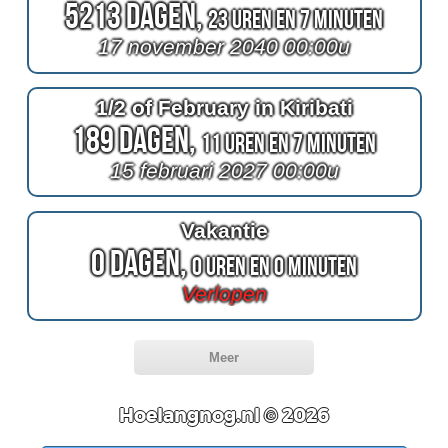
5213 Dagen,
23 Uren en 7 Minuten
17 november 2040 00:00u
1/2 of February in Kiribati
189 Dagen,
11 Uren en 7 Minuten
15 februari 2027 00:00u
Vakantie
0 Dagen,
0 Uren en 0 Minuten
Verlopen
Meer
Hoelangnog.nl © 2026