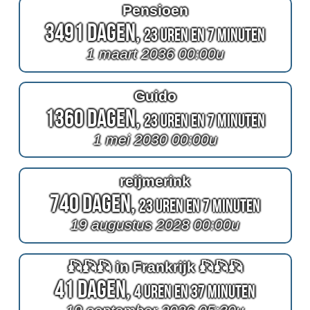
Pensioen
3491 Dagen,
23 Uren en 7 Minuten
1 maart 2036 00:00u
Guido
1360 Dagen,
23 Uren en 7 Minuten
1 mei 2030 00:00u
reijmerink
740 Dagen,
23 Uren en 7 Minuten
19 augustus 2028 00:00u
🎣🎣🎣 in Frankrijk 🎣🎣🎣
41 Dagen,
4 Uren en 37 Minuten