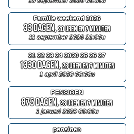
19 september 2026 05:30u
Familie weekend 2026
33 Dagen,
20 Uren en 7 Minuten
11 september 2026 21:00u
21 22 23 24 2030 25 26 27
1330 Dagen,
23 Uren en 7 Minuten
1 april 2030 00:00u
PENSIOEN
875 Dagen,
23 Uren en 7 Minuten
1 januari 2029 00:00u
pensioen