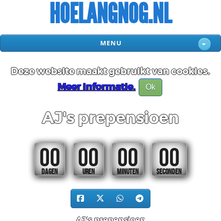
HOELANGNOG.NL
MENU
Deze website maakt gebruikt van cookies.
Meer informatie.
Ok
AJ's prepensioen
00
00
00
00
DAGEN
UREN
MINUTEN
SECONDEN
AJ's prepensioen