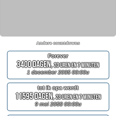
Andere countdowns
Forever
3400 Dagen,
23 Uren en 7 Minuten
1 december 2035 00:00u
tot ik opa wordt
11595 Dagen,
23 Uren en 7 Minuten
9 mei 2058 00:00u