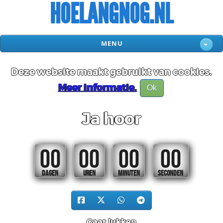
HOELANGNOG.NL
MENU
Deze website maakt gebruikt van cookies.
Meer informatie.
Ok
Ja hoor
00
00
00
00
DAGEN
UREN
MINUTEN
SECONDEN
Gaat lukken