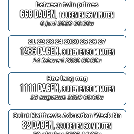
between twin primes
668 Dagen,
14 Uren en 56 Minuten
6 juni 2028 06:06u
21 22 23 24 2030 25 26 27
1286 Dagen,
8 Uren en 50 Minuten
14 februari 2030 00:00u
Hoe lang nog
1111 Dagen,
8 Uren en 50 Minuten
23 augustus 2029 00:00u
Saint Matthew's Adoration Week Nn
82 Dagen,
22 Uren en 50 Minuten