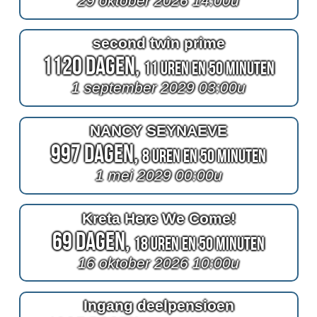
29 oktober 2026 14:00u
second twin prime
1120 Dagen,
11 Uren en 50 Minuten
1 september 2029 03:00u
NANCY SEYNAEVE
997 Dagen,
8 Uren en 50 Minuten
1 mei 2029 00:00u
Kreta Here We Come!
69 Dagen,
18 Uren en 50 Minuten
16 oktober 2026 10:00u
Ingang deelpensioen