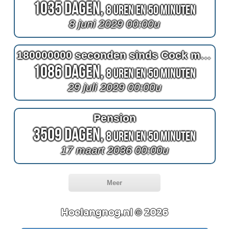
1035 Dagen,
8 Uren en 50 Minuten
8 juni 2029 00:00u
180000000 seconden sinds Cock met pensioen
1086 Dagen,
8 Uren en 50 Minuten
29 juli 2029 00:00u
Pension
3509 Dagen,
8 Uren en 50 Minuten
17 maart 2036 00:00u
Meer
Hoelangnog.nl © 2026