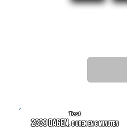
Test
2339 Dagen,
0 Uren en 6 Minuten