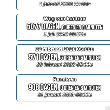
1 januari 2033 00:00u
Weg van kantoor
5077 Dagen,
0 Uren en 6 Minuten
1 juli 2040 00:00u
29 februari 2028 05:00u
571 Dagen,
5 Uren en 6 Minuten
29 februari 2028 05:00u
Pensioen
908 Dagen,
0 Uren en 6 Minuten
31 januari 2029 00:00u