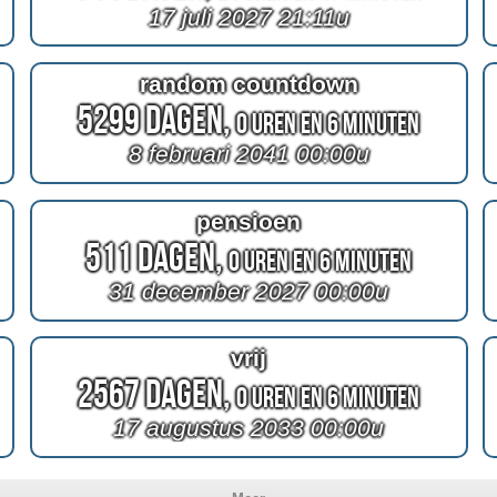
17 juli 2027 21:11u
random countdown
5299 Dagen,
0 Uren en 6 Minuten
8 februari 2041 00:00u
pensioen
511 Dagen,
0 Uren en 6 Minuten
31 december 2027 00:00u
vrij
2567 Dagen,
0 Uren en 6 Minuten
17 augustus 2033 00:00u