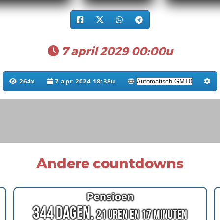
7 april 2029 00:00u
264x
7 apr 2024 18:38u
Andere countdowns
Pensioen
344 Dagen,
21 Uren en 17 Minuten