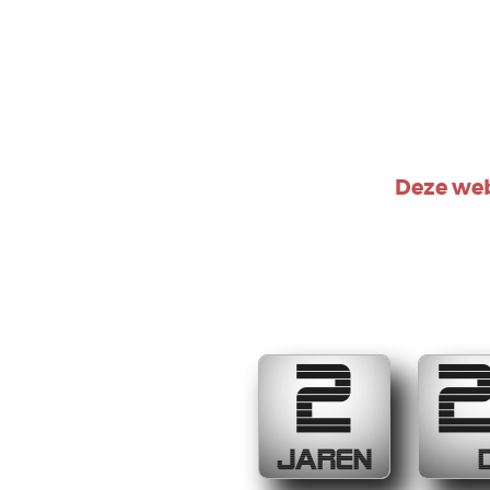
Deze web
2
JAREN