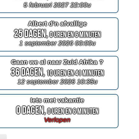
5 februari 2027 22:00u
Albert d'n afvallige
25 Dagen,
0 Uren en 6 Minuten
1 september 2026 00:00u
Gaan we al naar Zuid Afrika ?
36 Dagen,
10 Uren en 41 Minuten
12 september 2026 10:35u
Iets met vakantie
0 Dagen,
0 Uren en 6 Minuten
Verlopen