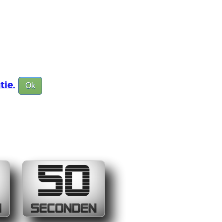
tie.
Ok
5
50
N
SECONDEN