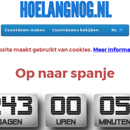
HOELANGNOG.NL
Countdown maken
Countdowns bekijken
NL
site maakt gebruikt van cookies.
Meer informa
Op naar spanje
243
00
0
DAGEN
UREN
MINUTE