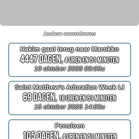
Andere countdowns
Hakim gaat terug naar Marokko
4447 Dagen,
4 Uren en 51 Minuten
10 oktober 2038 00:00u
Saint Matthew's Adoration Week Ll
69 Dagen,
18 Uren en 51 Minuten
15 oktober 2026 14:00u
Pensioen
105 Dagen,
4 Uren en 51 Minuten