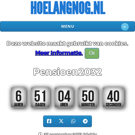
HOELANGNOG.NL
MENU
Deze website maakt gebruikt van cookies.
Meer informatie.
Ok
Pensioen2032
6
51
04
50
40
JAREN
DAGEN
UREN
MINUTEN
SECONDEN
27 september 2032 00:00u