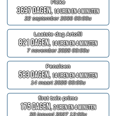
Fieke
3697 Dagen,
14 Uren en 4 Minuten
22 september 2036 00:00u
Laatste dag Artofil
821 Dagen,
14 Uren en 4 Minuten
7 november 2028 00:00u
Pensioen
583 Dagen,
14 Uren en 4 Minuten
14 maart 2028 00:00u
first twin prime
175 Dagen,
2 Uren en 4 Minuten
30 januari 2027 12:00u