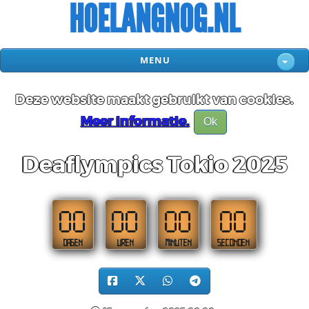
HOELANGNOG.NL
MENU
Deze website maakt gebruikt van cookies.
Meer informatie.
Ok
Deaflympics Tokio 2025
00
00
00
00
DAGEN
UREN
MINUTEN
SECONDEN