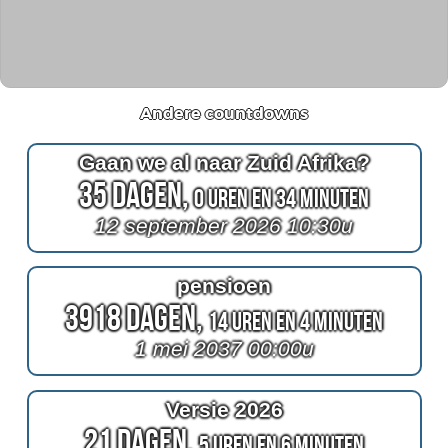
Andere countdowns
Gaan we al naar Zuid Afrika?
35 Dagen,
0 Uren en 34 Minuten
12 september 2026 10:30u
pensioen
3918 Dagen,
14 Uren en 4 Minuten
1 mei 2037 00:00u
Versie 2026
21 Dagen,
5 Uren en 6 Minuten