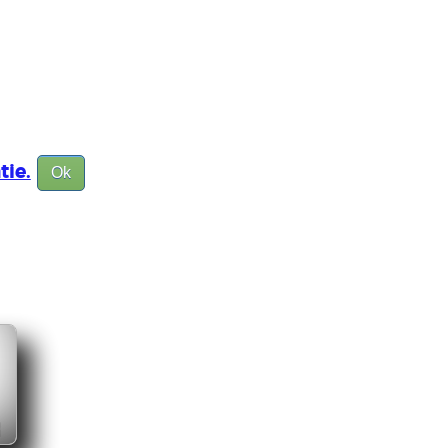
tie.
Ok