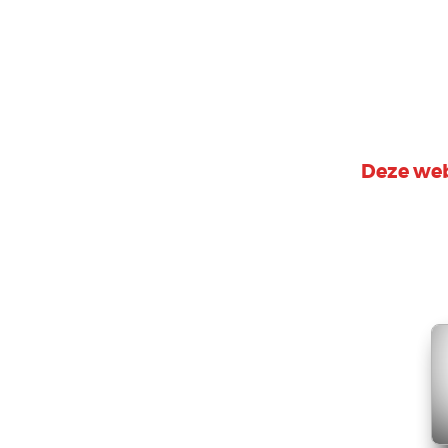
Deze web