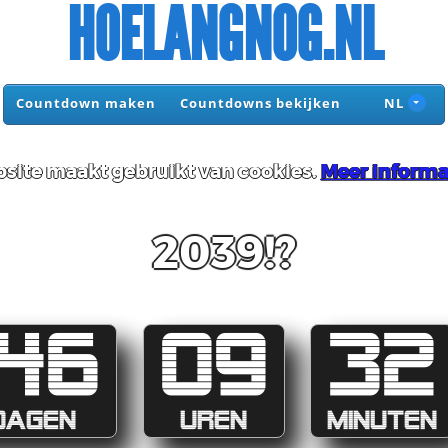
HOELANGNOG.NL
Countdown maken
Countdowns bekijken
NL
site maakt gebruikt van cookies.
Meer informa
2039!?
146
09
32
DAGEN
UREN
MINUTEN