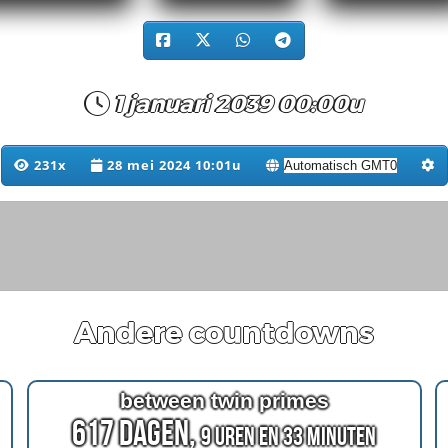
1 januari 2039 00:00u
231x
28 mei 2024 10:01u
Andere countdowns
between twin primes
617 Dagen,
9 Uren en 33 Minuten