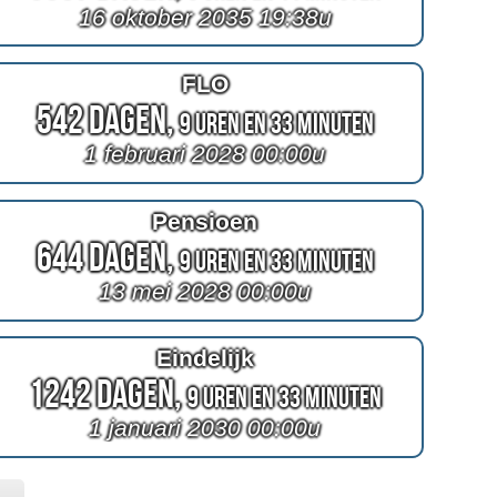
16 oktober 2035 19:38u
FLO
542 Dagen,
9 Uren en 33 Minuten
1 februari 2028 00:00u
Pensioen
644 Dagen,
9 Uren en 33 Minuten
13 mei 2028 00:00u
Eindelijk
1242 Dagen,
9 Uren en 33 Minuten
1 januari 2030 00:00u