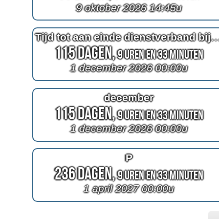
9 oktober 2026 14:45u
Tijd tot aan einde dienstverband b
115 Dagen,
9 Uren en 33 Minuten
1 december 2026 00:00u
december
115 Dagen,
9 Uren en 33 Minuten
1 december 2026 00:00u
P
236 Dagen,
9 Uren en 33 Minuten
1 april 2027 00:00u