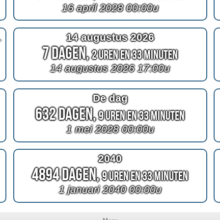
16 april 2028 00:00u
ij Abbott
14 augustus 2026
7 Dagen,
2 Uren en 33 Minuten
14 augustus 2026 17:00u
De dag
632 Dagen,
9 Uren en 33 Minuten
1 mei 2028 00:00u
2040
4894 Dagen,
9 Uren en 33 Minuten
1 januari 2040 00:00u