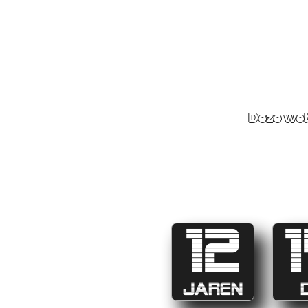
Deze web
12
JAREN