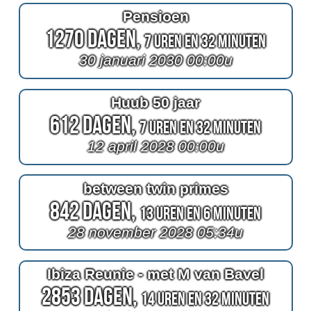
Pensioen
1270 Dagen,
7 Uren en 32 Minuten
30 januari 2030 00:00u
Huub 50 jaar
612 Dagen,
7 Uren en 32 Minuten
12 april 2028 00:00u
between twin primes
842 Dagen,
13 Uren en 6 Minuten
28 november 2028 05:34u
Ibiza Reunie - met M van Bavel
2853 Dagen,
14 Uren en 32 Minuten