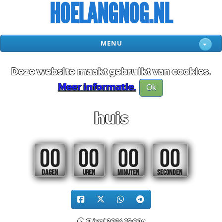
HOELANGNOG.NL
MENU
Deze website maakt gebruikt van cookies.
Meer informatie.
Ok
huis
00
00
00
00
DAGEN
UREN
MINUTEN
SECONDEN
11 juni 2024 15:00u