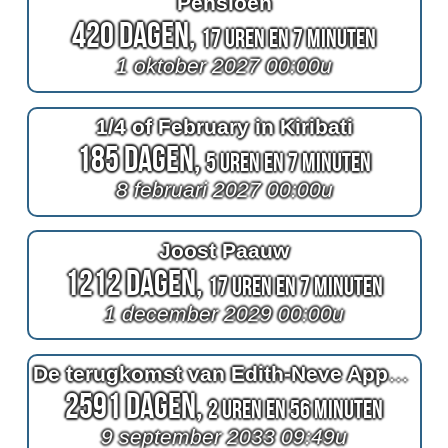
Pensioen
420 Dagen,
17 Uren en 7 Minuten
1 oktober 2027 00:00u
1/4 of February in Kiribati
185 Dagen,
5 Uren en 7 Minuten
8 februari 2027 00:00u
Joost Paauw
1212 Dagen,
17 Uren en 7 Minuten
1 december 2029 00:00u
De terugkomst van Edith-Neve Appelmans
2591 Dagen,
2 Uren en 56 Minuten
9 september 2033 09:49u