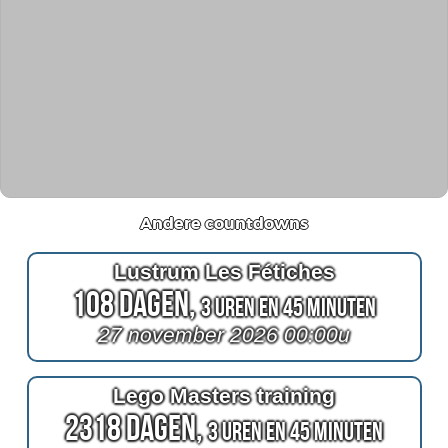
Andere countdowns
Lustrum Les Fétiches
108 Dagen,
3 Uren en 45 Minuten
27 november 2026 00:00u
Lego Masters training
2318 Dagen,
3 Uren en 45 Minuten