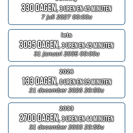
330 Dagen,
3 Uren en 45 Minuten
7 juli 2027 00:00u
iets
3095 Dagen,
3 Uren en 45 Minuten
31 januari 2035 00:00u
2026
133 Dagen,
0 Uren en 35 Minuten
21 december 2026 20:50u
2033
2700 Dagen,
3 Uren en 44 Minuten
31 december 2033 23:59u