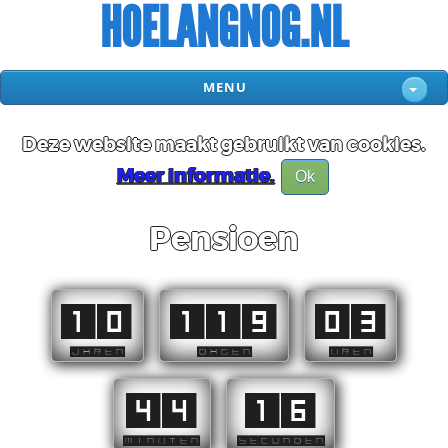
HOELANGNOG.NL
MENU
Deze website maakt gebruikt van cookies.
Meer informatie.
Ok
Pensioen
10
119
03
JAREN
DAGEN
UREN
44
15
MINUTEN
SECONDEN