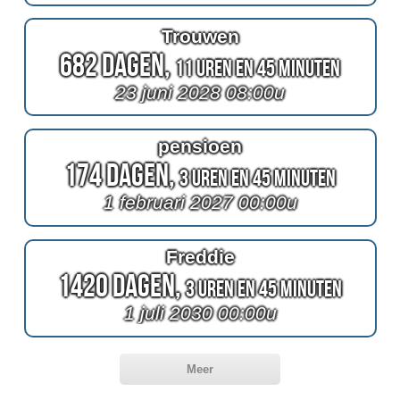
Trouwen
682 Dagen,
11 Uren en 45 Minuten
23 juni 2028 08:00u
pensioen
174 Dagen,
3 Uren en 45 Minuten
1 februari 2027 00:00u
Freddie
1420 Dagen,
3 Uren en 45 Minuten
1 juli 2030 00:00u
Meer