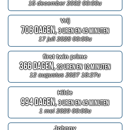
15 december 2032 00:00u
Vrij
706 Dagen,
3 Uren en 45 Minuten
17 juli 2028 00:00u
first twin prime
366 Dagen,
22 Uren en 12 Minuten
12 augustus 2027 18:27u
Hilde
994 Dagen,
3 Uren en 45 Minuten
1 mei 2029 00:00u
Johnny