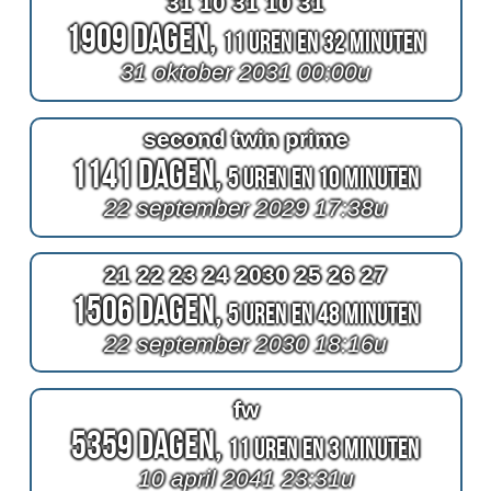
31 10 31 10 31
1909 Dagen,
11 Uren en 32 Minuten
31 oktober 2031 00:00u
second twin prime
1141 Dagen,
5 Uren en 10 Minuten
22 september 2029 17:38u
21 22 23 24 2030 25 26 27
1506 Dagen,
5 Uren en 48 Minuten
22 september 2030 18:16u
fw
5359 Dagen,
11 Uren en 3 Minuten
10 april 2041 23:31u