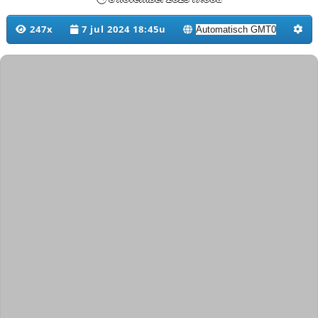
247x
7 jul 2024 18:45u