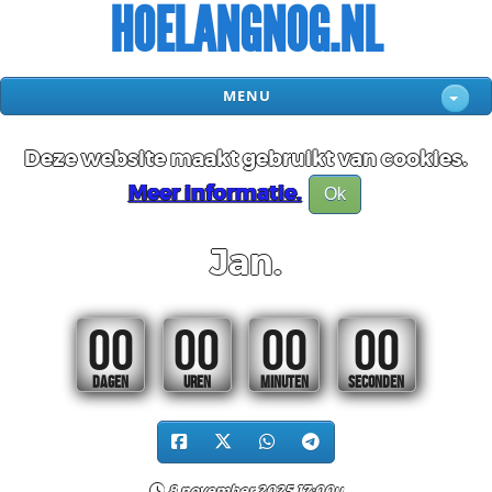
HOELANGNOG.NL
MENU
Deze website maakt gebruikt van cookies.
Meer informatie.
Ok
Jan.
00
00
00
00
DAGEN
UREN
MINUTEN
SECONDEN
8 november 2025 17:00u