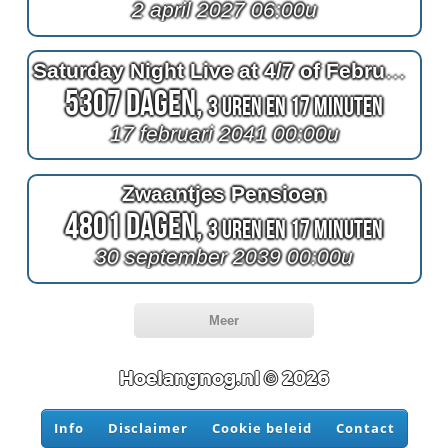
2 april 2027 06:00u
Saturday Night Live at 4/7 of February
5307 Dagen,
3 Uren en 17 Minuten
17 februari 2041 00:00u
Zwaantjes Pensioen
4801 Dagen,
3 Uren en 17 Minuten
30 september 2039 00:00u
Meer
Hoelangnog.nl © 2026
Info
Disclaimer
Cookie beleid
Contact