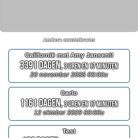
Andere countdowns
Californië met Amy Jansen!!
3391 Dagen,
3 Uren en 17 Minuten
20 november 2035 00:00u
Carlo
1161 Dagen,
3 Uren en 17 Minuten
12 oktober 2029 00:00u
Test