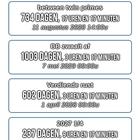
between twin primes
734 Dagen,
17 Uren en 17 Minuten
11 augustus 2028 14:00u
BB zwaait af
1003 Dagen,
3 Uren en 17 Minuten
7 mei 2029 00:00u
Verdiende rust
602 Dagen,
3 Uren en 17 Minuten
1 april 2028 00:00u
2027 1/4
237 Dagen,
9 Uren en 17 Minuten