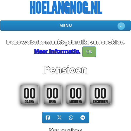
HOELANGNOG.NL
MENU
Deze website maakt gebruikt van cookies.
Meer informatie.
Ok
Pensioen
00
00
00
00
DAGEN
UREN
MINUTEN
SECONDEN
Met pensioen