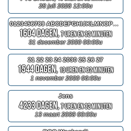
28 juli 2028 12:00u
0123456789 ABCDEFGHIJKLMNOPQRSTUVWXYZ abcdefghijklmnopqrstuvwxyz
1604 Dagen,
7 Uren en 32 Minuten
31 december 2030 00:00u
21 22 23 24 2030 25 26 27
1544 Dagen,
13 Uren en 32 Minuten
1 november 2030 06:00u
Jens
4233 Dagen,
7 Uren en 32 Minuten
13 maart 2038 00:00u