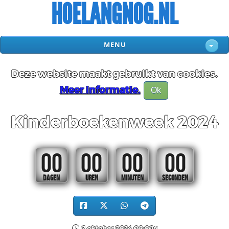
HOELANGNOG.NL
MENU
Deze website maakt gebruikt van cookies.
Meer informatie.
Ok
Kinderboekenweek 2024
00
00
00
00
DAGEN
UREN
MINUTEN
SECONDEN
2 oktober 2024 00:00u