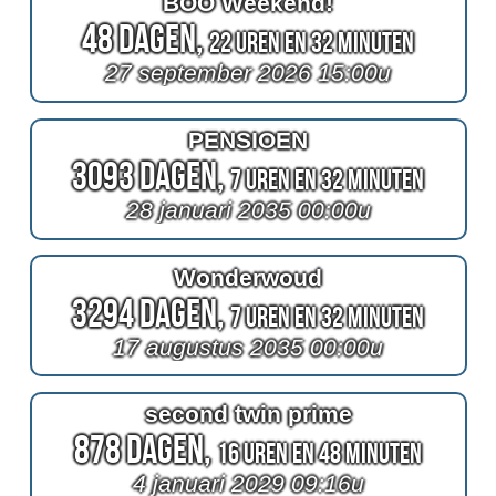
BOO Weekend!
48 Dagen,
22 Uren en 32 Minuten
27 september 2026 15:00u
PENSIOEN
3093 Dagen,
7 Uren en 32 Minuten
28 januari 2035 00:00u
Wonderwoud
3294 Dagen,
7 Uren en 32 Minuten
17 augustus 2035 00:00u
second twin prime
878 Dagen,
16 Uren en 48 Minuten
4 januari 2029 09:16u