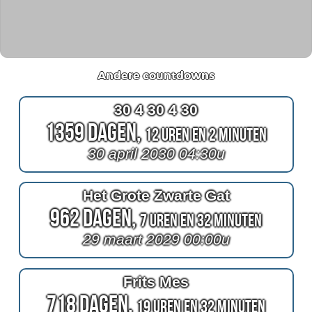
Andere countdowns
30 4 30 4 30
1359 Dagen,
12 Uren en 2 Minuten
30 april 2030 04:30u
Het Grote Zwarte Gat
962 Dagen,
7 Uren en 32 Minuten
29 maart 2029 00:00u
Frits Mes
718 Dagen,
19 Uren en 32 Minuten