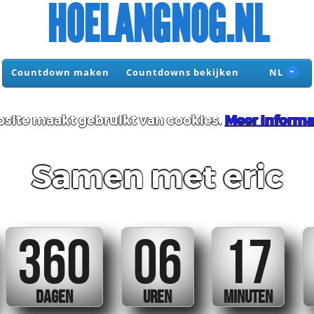
HOELANGNOG.NL
Countdown maken
Countdowns bekijken
NL
site maakt gebruikt van cookies.
Meer informa
Samen met eric
360
06
17
DAGEN
UREN
MINUTEN