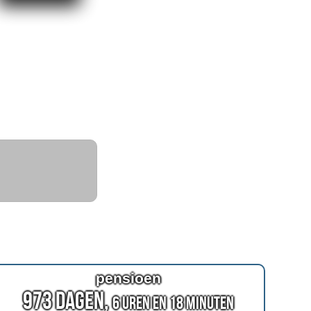
pensioen
973 Dagen,
6 Uren en 18 Minuten