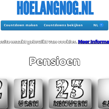
HOELANGNOG.NL
Countdown maken
Countdowns bekijken
NL
site maakt gebruikt van cookies.
Meer informa
Pensioen
2
11
23
UREN
MINUTEN
S