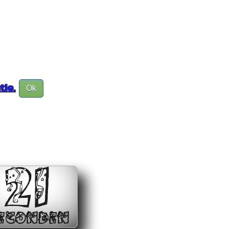
tie.
Ok
21
ECONDEN