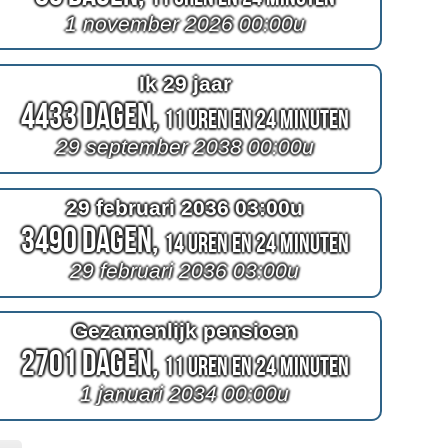
1 november 2026 00:00u
Ik 29 jaar
4433 Dagen,
11 Uren en 24 Minuten
29 september 2038 00:00u
29 februari 2036 03:00u
3490 Dagen,
14 Uren en 24 Minuten
29 februari 2036 03:00u
Gezamenlijk pensioen
2701 Dagen,
11 Uren en 24 Minuten
1 januari 2034 00:00u