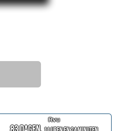
Rvu
83 Dagen,
11 Uren en 24 Minuten