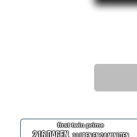
first twin prime
216 Dagen,
11 Uren en 24 Minuten