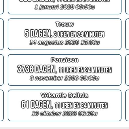
1 januari 2028 00:00u
Trouw
5 Dagen,
2 Uren en 24 Minuten
14 augustus 2026 15:00u
Pensioen
3738 Dagen,
11 Uren en 24 Minuten
3 november 2036 00:00u
VAkantie Delicia
61 Dagen,
11 Uren en 24 Minuten
10 oktober 2026 00:00u