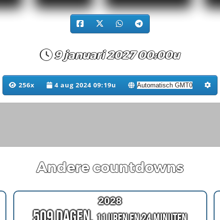
9 januari 2027 00:00u
256x
4 aug 2024 09:19u
Andere countdowns
2028
509 Dagen,
11 Uren en 24 Minuten