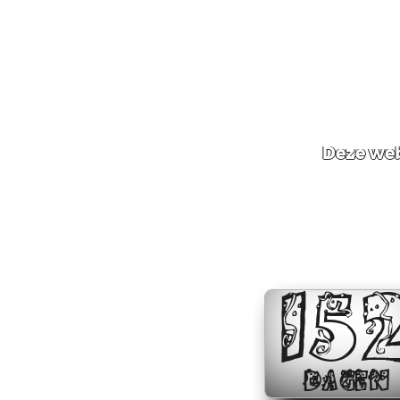
Deze web
15
DAGEN