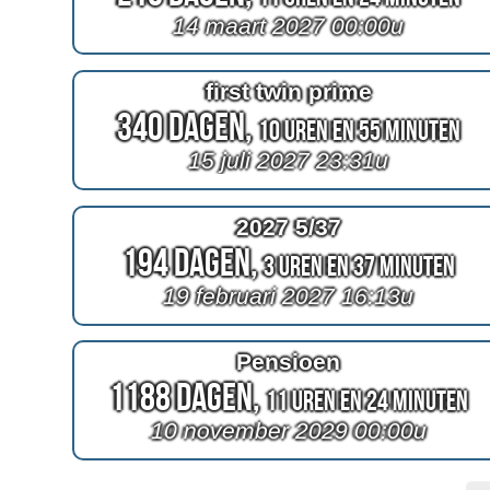
14 maart 2027 00:00u
first twin prime
340 Dagen,
10 Uren en 55 Minuten
15 juli 2027 23:31u
2027 5/37
194 Dagen,
3 Uren en 37 Minuten
19 februari 2027 16:13u
Pensioen
1188 Dagen,
11 Uren en 24 Minuten
10 november 2029 00:00u