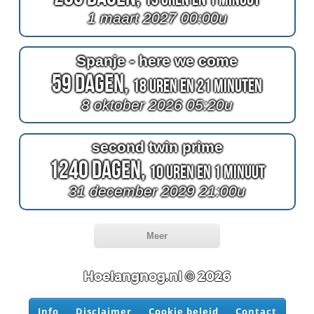
1 maart 2027 00:00u
Spanje - here we come
59 Dagen,
18 Uren en 21 Minuten
8 oktober 2026 05:20u
second twin prime
1240 Dagen,
10 Uren en 1 Minuut
31 december 2029 21:00u
Meer
Hoelangnog.nl © 2026
Info
Disclaimer
Cookie beleid
Contact