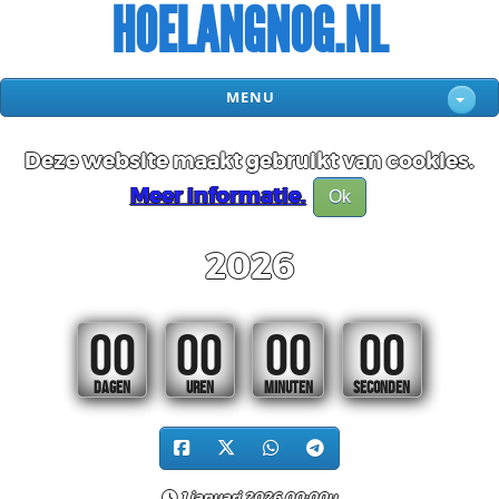
HOELANGNOG.NL
MENU
Deze website maakt gebruikt van cookies.
Meer informatie.
Ok
2026
00
00
00
00
DAGEN
UREN
MINUTEN
SECONDEN
1 januari 2026 00:00u