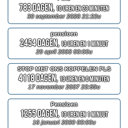
783 Dagen,
10 Uren en 23 Minuten
30 september 2028 21:22u
pensioen
2454 Dagen,
13 Uren en 1 Minuut
29 april 2033 00:00u
STOP MET ONS KOPPELEN PLS
4118 Dagen,
13 Uren en 0 Minuten
17 november 2037 23:59u
Pensioen
1255 Dagen,
13 Uren en 1 Minuut
16 januari 2030 00:00u