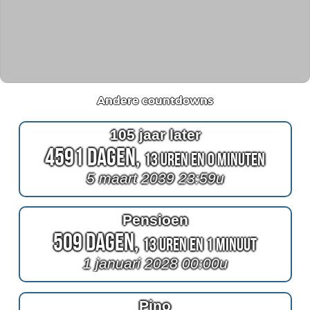
Andere countdowns
105 jaar later
4591 Dagen,
13 Uren en 0 Minuten
5 maart 2039 23:59u
Pensioen
509 Dagen,
13 Uren en 1 Minuut
1 januari 2028 00:00u
Pino