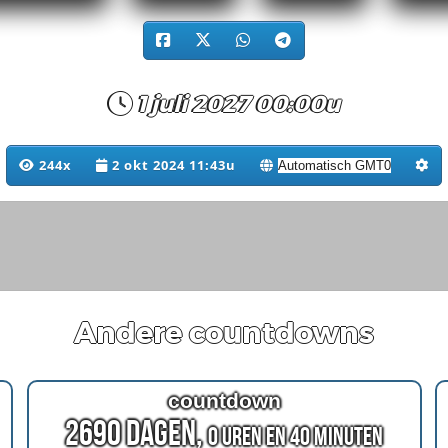
1 juli 2027 00:00u
244x
2 okt 2024 11:43u
Andere countdowns
countdown
2690 Dagen,
0 Uren en 40 Minuten