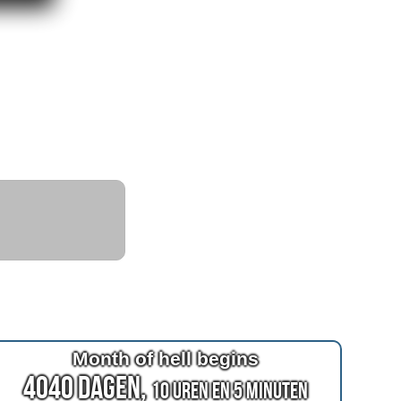
Month of hell begins
4040 Dagen,
10 Uren en 5 Minuten