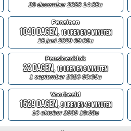
20 december 2033 14:35u
Pensioen
1040 Dagen,
10 Uren en 5 Minuten
15 juni 2029 00:00u
Pensioenklok
22 Dagen,
10 Uren en 5 Minuten
1 september 2026 00:00u
Voorbeeld
1529 Dagen,
5 Uren en 43 Minuten
16 oktober 2030 19:38u