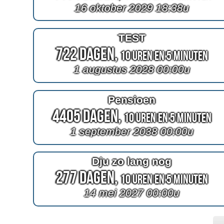
16 oktober 2029 18:38u
TEST
722 Dagen,
10 Uren en 5 Minuten
1 augustus 2028 00:00u
Pensioen
4405 Dagen,
10 Uren en 5 Minuten
1 september 2038 00:00u
Dju zo lang nog
277 Dagen,
10 Uren en 5 Minuten
14 mei 2027 00:00u