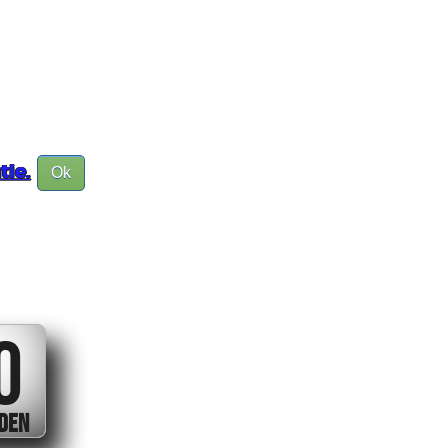
tie.
Ok
0
DEN