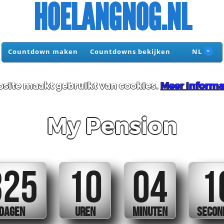
HOELANGNOG.NL
Countdown maken
Countdowns bekijken
NL
site maakt gebruikt van cookies.
Meer informa
My Pension
325
10
04
1
DAGEN
UREN
MINUTEN
SECON