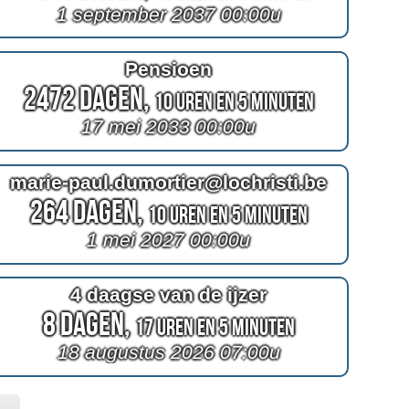
1 september 2037 00:00u
Pensioen
2472 Dagen,
10 Uren en 5 Minuten
17 mei 2033 00:00u
marie-paul.dumortier@lochristi.be
264 Dagen,
10 Uren en 5 Minuten
1 mei 2027 00:00u
4 daagse van de ijzer
8 Dagen,
17 Uren en 5 Minuten
18 augustus 2026 07:00u