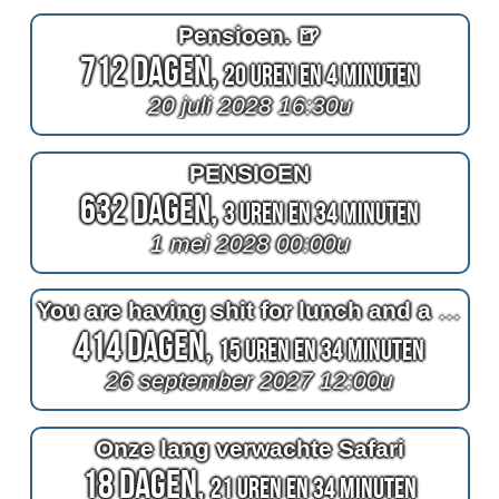
Pensioen. 🍺
712 Dagen,
20 Uren en 4 Minuten
20 juli 2028 16:30u
PENSIOEN
632 Dagen,
3 Uren en 34 Minuten
1 mei 2028 00:00u
You are having shit for lunch and a piss for drink
414 Dagen,
15 Uren en 34 Minuten
26 september 2027 12:00u
Onze lang verwachte Safari
18 Dagen,
21 Uren en 34 Minuten