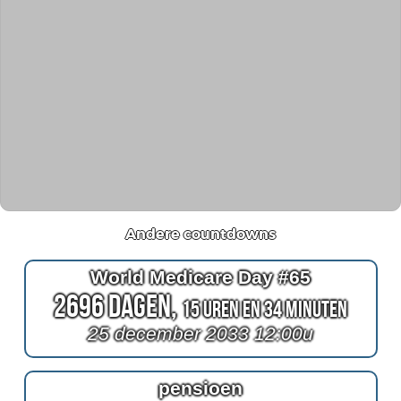
Andere countdowns
World Medicare Day #65
2696 Dagen,
15 Uren en 34 Minuten
25 december 2033 12:00u
pensioen