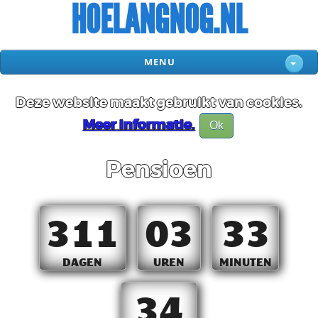
HOELANGNOG.NL
MENU
Deze website maakt gebruikt van cookies.
Meer informatie.
Ok
Pensioen
311
03
33
DAGEN
UREN
MINUTEN
33