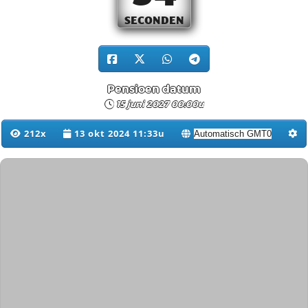
SECONDEN
Pensioen datum
15 juni 2027 00:00u
212x
13 okt 2024 11:33u