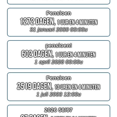
Pensioen
1272 Dagen,
1 Uur en 4 Minuten
31 januari 2030 00:00u
pensioen!
602 Dagen,
1 Uur en 4 Minuten
1 april 2028 00:00u
Pensioen
2519 Dagen,
13 Uren en 4 Minuten
1 juli 2033 12:00u
2026 58/67