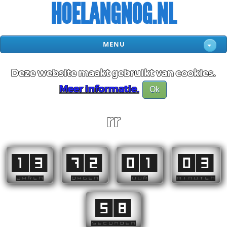
HOELANGNOG.NL
MENU
Deze website maakt gebruikt van cookies.
Meer informatie.
Ok
rr
13
72
01
03
JAREN
DAGEN
UUR
MINUTEN
58
SECONDEN