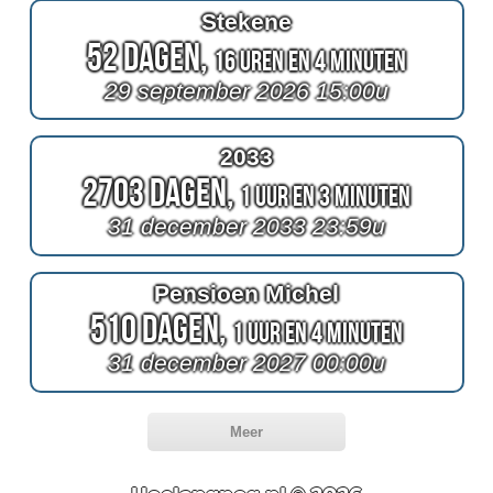
Stekene
52 Dagen,
16 Uren en 4 Minuten
29 september 2026 15:00u
2033
2703 Dagen,
1 Uur en 3 Minuten
31 december 2033 23:59u
Pensioen Michel
510 Dagen,
1 Uur en 4 Minuten
31 december 2027 00:00u
Meer