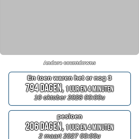
Andere countdowns
En toen waren het er nog 3
794 Dagen,
1 Uur en 4 Minuten
10 oktober 2028 00:00u
pesioen
206 Dagen,
1 Uur en 4 Minuten
2 maart 2027 00:00u