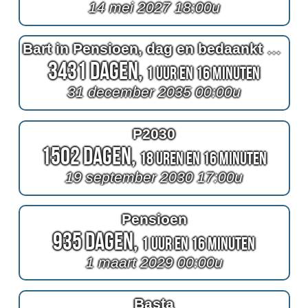
14 mei 2027 18:00u
Bart in Pensioen, dag en bedaankt eeh!
3431 Dagen,
1 Uur en 16 Minuten
31 december 2035 00:00u
P2030
1502 Dagen,
18 Uren en 16 Minuten
19 september 2030 17:00u
Pensioen
935 Dagen,
1 Uur en 16 Minuten
1 maart 2029 00:00u
Basta