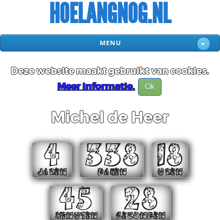
HOELANGNOG.NL
MENU
Deze website maakt gebruikt van cookies.
Meer informatie.
Ok
Michel de Heer
4
338
18
JAREN
DAGEN
UREN
45
27
MINUTEN
SECONDEN