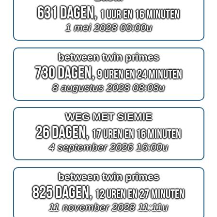
631 Dagen,
1 Uur en 16 Minuten
1 mei 2028 00:00u
between twin primes
730 Dagen,
9 Uren en 24 Minuten
8 augustus 2028 08:08u
WEG MET SIEMIE
26 Dagen,
17 Uren en 16 Minuten
4 september 2026 16:00u
between twin primes
825 Dagen,
12 Uren en 27 Minuten
11 november 2028 11:11u