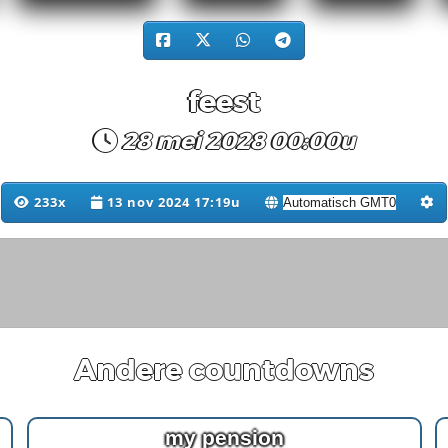
feest
28 mei 2028 00:00u
233x
13 nov 2024 17:19u
Andere countdowns
my pension