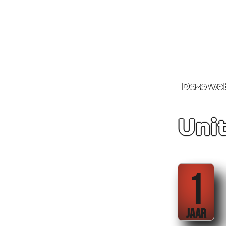
Deze web
Unit
1
JAAR