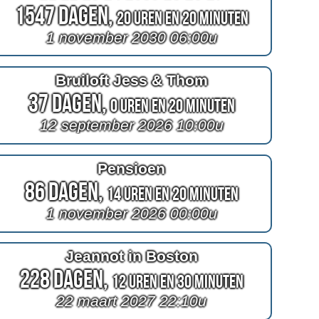
1547 Dagen,
20 Uren en 20 Minuten
1 november 2030 06:00u
Bruiloft Jess & Thom
37 Dagen,
0 Uren en 20 Minuten
12 september 2026 10:00u
Pensioen
86 Dagen,
14 Uren en 20 Minuten
1 november 2026 00:00u
Jeannot in Boston
228 Dagen,
12 Uren en 30 Minuten
22 maart 2027 22:10u