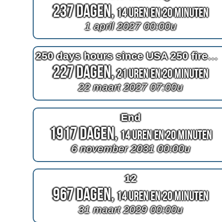
237 Dagen,
14 Uren en 20 Minuten
1 april 2027 00:00u
250 days hours since USA 250 fireworks
227 Dagen,
21 Uren en 20 Minuten
22 maart 2027 07:00u
End
1917 Dagen,
14 Uren en 20 Minuten
6 november 2031 00:00u
12
967 Dagen,
14 Uren en 20 Minuten
31 maart 2029 00:00u