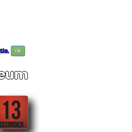
tie.
Ok
ileum
13
SECONDEN