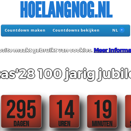
HOELANGNOG.NL
Countdown maken
Countdowns bekijken
NL
site maakt gebruikt van cookies.
Meer informa
as'28 100 jarig jub
295
14
19
DAGEN
UREN
MINUTEN