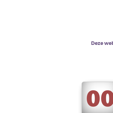
Deze web
0