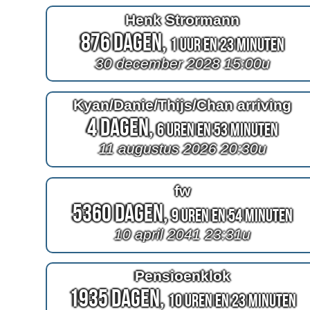
Henk Strormann
876 Dagen,
1 Uur en 23 Minuten
30 december 2028 15:00u
Kyan/Danie/Thijs/Chan arriving
4 Dagen,
6 Uren en 53 Minuten
11 augustus 2026 20:30u
fw
5360 Dagen,
9 Uren en 54 Minuten
10 april 2041 23:31u
Pensioenklok
1935 Dagen,
10 Uren en 23 Minuten