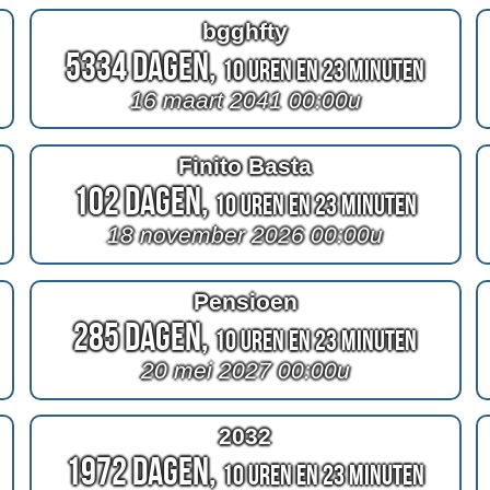
bgghfty
5334 Dagen,
10 Uren en 23 Minuten
16 maart 2041 00:00u
Finito Basta
102 Dagen,
10 Uren en 23 Minuten
18 november 2026 00:00u
Pensioen
285 Dagen,
10 Uren en 23 Minuten
20 mei 2027 00:00u
2032
1972 Dagen,
10 Uren en 23 Minuten