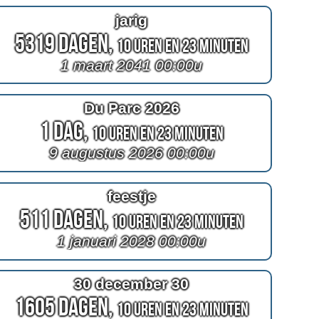
jarig
5319 Dagen,
10 Uren en 23 Minuten
1 maart 2041 00:00u
Du Parc 2026
1 Dag,
10 Uren en 23 Minuten
9 augustus 2026 00:00u
feestje
511 Dagen,
10 Uren en 23 Minuten
1 januari 2028 00:00u
30 december 30
1605 Dagen,
10 Uren en 23 Minuten