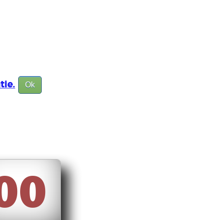
tie.
Ok
00