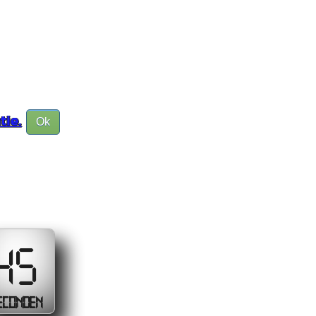
tie.
Ok
45
ECONDEN