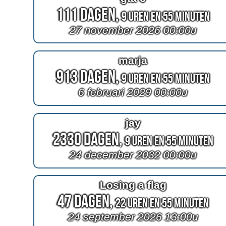
111 Dagen,
9 Uren en 55 Minuten
27 november 2026 00:00u
marja
913 Dagen,
9 Uren en 55 Minuten
6 februari 2029 00:00u
jay
2330 Dagen,
9 Uren en 55 Minuten
24 december 2032 00:00u
Losing a flag
47 Dagen,
22 Uren en 55 Minuten
24 september 2026 13:00u