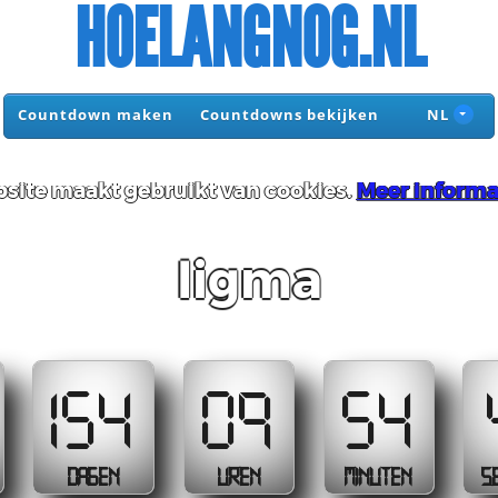
HOELANGNOG.NL
Countdown maken
Countdowns bekijken
NL
site maakt gebruikt van cookies.
Meer informa
ligma
154
09
54
DAGEN
UREN
MINUTEN
S