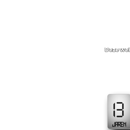
Deze web
13
JAREN