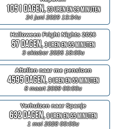
1051 Dagen,
23 Uren en 29 Minuten
24 juni 2029 13:34u
Halloween Fright Nights 2026
57 Dagen,
3 Uren en 55 Minuten
3 oktober 2026 18:00u
Aftellen naar me pensioen
4595 Dagen,
9 Uren en 55 Minuten
8 maart 2039 00:00u
Verhuizen naar Spanje
632 Dagen,
9 Uren en 55 Minuten
1 mei 2028 00:00u