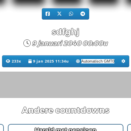
sdfghj
9 januari 2040 00:00u
233x
9 jan 2025 11:34u
Andere countdowns
Harald met pensioen