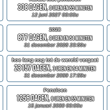
308 Dagen,
9 Uren en 55 Minuten
12 juni 2027 00:00u
2028
877 Dagen,
9 Uren en 54 Minuten
31 december 2028 23:59u
hoe lang nog tot de wereld vergaat
23157 Dagen,
3 Uren en 54 Minuten
31 december 2089 17:59u
Pensioen
1256 Dagen,
9 Uren en 55 Minuten
15 januari 2030 00:00u