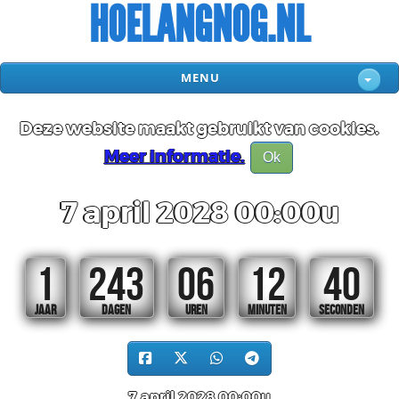
HOELANGNOG.NL
MENU
Deze website maakt gebruikt van cookies.
Meer informatie.
Ok
7 april 2028 00:00u
1
243
06
12
40
JAAR
DAGEN
UREN
MINUTEN
SECONDEN
7 april 2028 00:00u