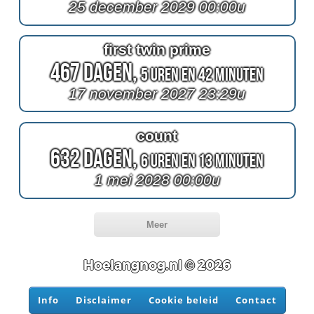
25 december 2029 00:00u
first twin prime
467 Dagen,
5 Uren en 42 Minuten
17 november 2027 23:29u
count
632 Dagen,
6 Uren en 13 Minuten
1 mei 2028 00:00u
Meer
Hoelangnog.nl © 2026
Info
Disclaimer
Cookie beleid
Contact