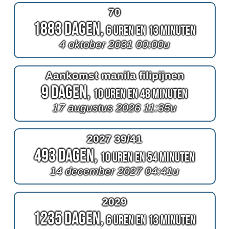
70
1883 Dagen,
6 Uren en 13 Minuten
4 oktober 2031 00:00u
Aankomst manila filipijnen
9 Dagen,
10 Uren en 48 Minuten
17 augustus 2026 11:35u
2027 39/41
493 Dagen,
10 Uren en 54 Minuten
14 december 2027 04:41u
2029
1235 Dagen,
6 Uren en 13 Minuten