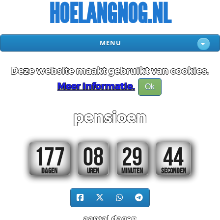
HOELANGNOG.NL
MENU
Deze website maakt gebruikt van cookies.
Meer informatie.
Ok
pensioen
177
08
29
44
DAGEN
UREN
MINUTEN
SECONDEN
aantal dagen