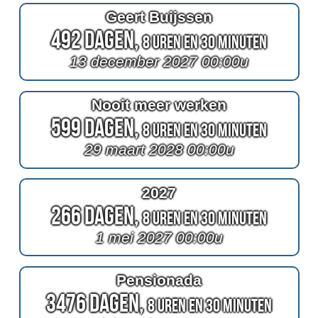
Geert Buijssen
492 Dagen,
8 Uren en 30 Minuten
13 december 2027 00:00u
Nooit meer werken
599 Dagen,
8 Uren en 30 Minuten
29 maart 2028 00:00u
2027
266 Dagen,
8 Uren en 30 Minuten
1 mei 2027 00:00u
Pensionada
3476 Dagen,
8 Uren en 30 Minuten