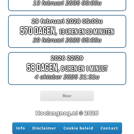
13 februari 2036 00:00u
29 februari 2028 05:00u
570 Dagen,
13 Uren en 30 Minuten
29 februari 2028 05:00u
2026 22/29
58 Dagen,
6 Uren en 1 Minuut
4 oktober 2026 21:31u
Meer
Hoelangnog.nl © 2026
Info
Disclaimer
Cookie beleid
Contact