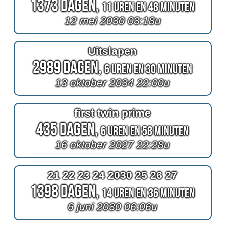
1373 Dagen,
11 Uren en 48 Minuten
12 mei 2030 03:18u
Uitslapen
2989 Dagen,
6 Uren en 30 Minuten
13 oktober 2034 22:00u
first twin prime
435 Dagen,
6 Uren en 58 Minuten
16 oktober 2027 22:28u
21 22 23 24 2030 25 26 27
1398 Dagen,
14 Uren en 36 Minuten
6 juni 2030 06:06u