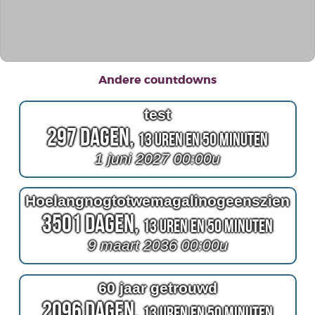
Andere countdowns
test
297 Dagen,
13 Uren en 50 Minuten
1 juni 2027 00:00u
Hoelangnogtotwemagalinogeenszien
3501 Dagen,
13 Uren en 50 Minuten
9 maart 2036 00:00u
60 jaar getrouwd
2096 Dagen,
13 Uren en 50 Minuten