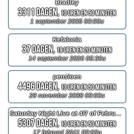
Bradley
3311 Dagen,
13 Uren en 50 Minuten
1 september 2035 00:00u
Kefalonia
37 Dagen,
19 Uren en 20 Minuten
14 september 2026 05:30u
pensioen
4496 Dagen,
13 Uren en 50 Minuten
29 november 2038 00:00u
Saturday Night Live at 4/7 of February
5307 Dagen,
13 Uren en 50 Minuten
17 februari 2041 00:00u