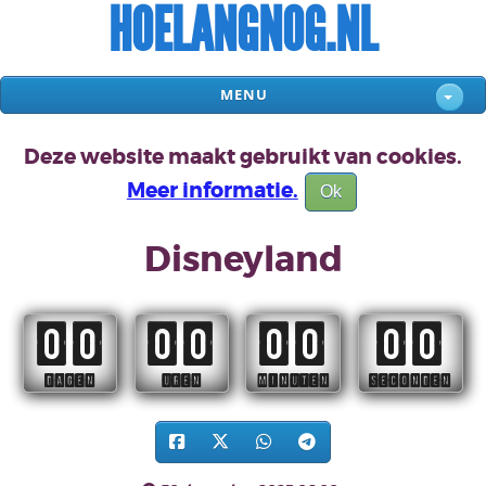
HOELANGNOG.NL
MENU
Deze website maakt gebruikt van cookies.
Meer informatie.
Ok
Disneyland
00
00
00
00
DAGEN
UREN
MINUTEN
SECONDEN