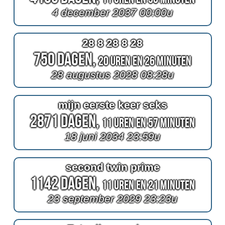
4 december 2037 00:00u
28 8 28 8 28
750 Dagen,
20 Uren en 26 Minuten
28 augustus 2028 08:28u
mijn eerste keer seks
2871 Dagen,
11 Uren en 57 Minuten
18 juni 2034 23:59u
second twin prime
1142 Dagen,
11 Uren en 21 Minuten
23 september 2029 23:23u