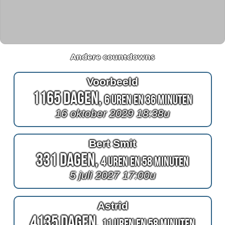
Andere countdowns
Voorbeeld
1165 Dagen,
6 Uren en 36 Minuten
16 oktober 2029 18:38u
Bert Smit
331 Dagen,
4 Uren en 58 Minuten
5 juli 2027 17:00u
Astrid
4135 Dagen,
11 Uren en 58 Minuten