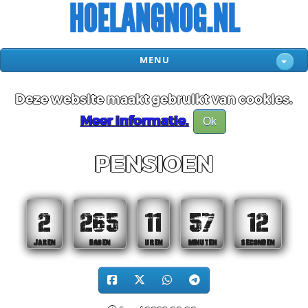
HOELANGNOG.NL
MENU
Deze website maakt gebruikt van cookies.
Meer informatie.
Ok
PENSIOEN
2
265
11
57
12
JAREN
DAGEN
UREN
MINUTEN
SECONDEN