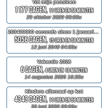
Tot mijn pensioen
1177 Dagen,
11 Uren en 58 Minuten
29 oktober 2029 00:00u
203400000 seconds since 1 januari 2034 00:00u
5056 Dagen,
15 Uren en 58 Minuten
12 juni 2040 04:00u
Vakantie 2026
6 Dagen,
4 Uren en 18 Minuten
14 augustus 2026 16:20u
Kinders allemaal op kot
4343 Dagen,
11 Uren en 58 Minuten
30 juni 2038 00:00u