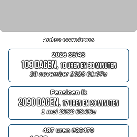
Andere countdowns
2026 39/43
109 Dagen,
10 Uren en 30 Minuten
28 november 2026 01:07u
Pensioen ik
2090 Dagen,
17 Uren en 23 Minuten
1 mei 2032 08:00u
487 uren #36470