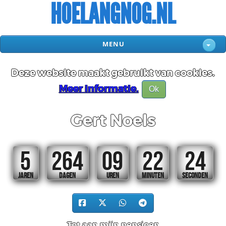
HOELANGNOG.NL
MENU
Deze website maakt gebruikt van cookies.
Meer informatie.
Ok
Gert Noels
5
264
09
22
24
JAREN
DAGEN
UREN
MINUTEN
SECONDEN
Tot aan mijn pensioen