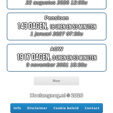
22 augustus 2026 12:00u
Pensioen
143 Dagen,
16 Uren en 53 Minuten
1 januari 2027 07:30u
AOW
1917 Dagen,
0 Uren en 53 Minuten
9 november 2031 15:30u
Meer
Hoelangnog.nl © 2026
Info
Disclaimer
Cookie beleid
Contact