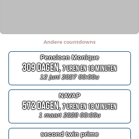
Andere countdowns
Pensioen Monique
309 Dagen,
7 Uren en 18 Minuten
12 juni 2027 00:00u
NAVAP
572 Dagen,
7 Uren en 18 Minuten
1 maart 2028 00:00u
second twin prime