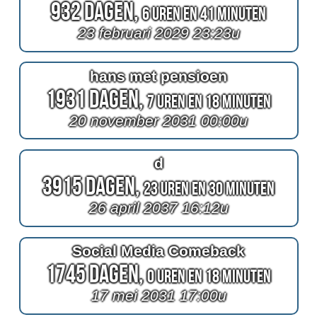
932 Dagen,
6 Uren en 41 Minuten
23 februari 2029 23:23u
hans met pensioen
1931 Dagen,
7 Uren en 18 Minuten
20 november 2031 00:00u
d
3915 Dagen,
23 Uren en 30 Minuten
26 april 2037 16:12u
Social Media Comeback
1745 Dagen,
0 Uren en 18 Minuten
17 mei 2031 17:00u