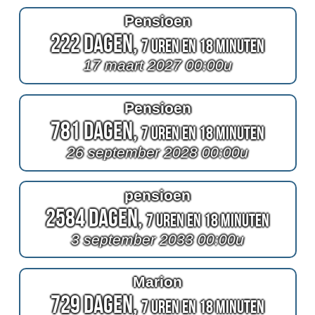
Pensioen
222 Dagen,
7 Uren en 18 Minuten
17 maart 2027 00:00u
Pensioen
781 Dagen,
7 Uren en 18 Minuten
26 september 2028 00:00u
pensioen
2584 Dagen,
7 Uren en 18 Minuten
3 september 2033 00:00u
Marion
729 Dagen,
7 Uren en 18 Minuten