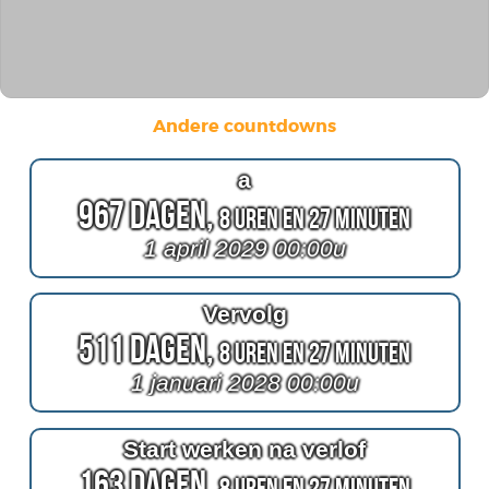
Andere countdowns
a
967 Dagen,
8 Uren en 27 Minuten
1 april 2029 00:00u
Vervolg
511 Dagen,
8 Uren en 27 Minuten
1 januari 2028 00:00u
Start werken na verlof
163 Dagen,
8 Uren en 27 Minuten