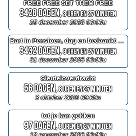
FREE FREE SET THEM FREE
3426 Dagen,
8 Uren en 27 Minuten
25 december 2035 00:00u
Bart in Pensioen, dag en bedaankt eeh!
3432 Dagen,
8 Uren en 27 Minuten
31 december 2035 00:00u
Sleuteloverdracht
56 Dagen,
8 Uren en 27 Minuten
3 oktober 2026 00:00u
tot je kan gokken
97 Dagen,
8 Uren en 27 Minuten
13 november 2026 00:00u