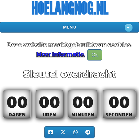
HOELANGNOG.NL
MENU
Deze website maakt gebruikt van cookies.
Meer informatie.
Ok
Sleutel overdracht
00
00
00
00
DAGEN
UREN
MINUTEN
SECONDEN