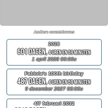
Andere countdowns
2028
601 Dagen,
4 Uren en 59 Minuten
1 april 2028 00:00u
Fabiola's 100th birthday
487 Dagen,
4 Uren en 59 Minuten
9 december 2027 00:00u
4/7 februari 2032