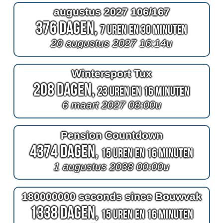
augustus 2027 106/167
376 Dagen,
7 Uren en 30 Minuten
20 augustus 2027 16:14u
Wintersport Tux
208 Dagen,
23 Uren en 16 Minuten
6 maart 2027 08:00u
Pension Countdown
4374 Dagen,
15 Uren en 16 Minuten
1 augustus 2038 00:00u
180000000 seconds since Bouwvak
1338 Dagen,
15 Uren en 16 Minuten