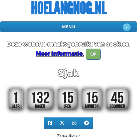
HOELANGNOG.NL
MENU
Deze website maakt gebruikt van cookies.
Meer informatie.
Ok
Sjak
1
132
15
15
45
JAAR
DAGEN
UREN
MINUTEN
SECONDEN
Pensioen