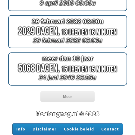
9 april 2030 00:00u
29 februari 2032 03:00u
2029 Dagen,
18 Uren en 16 Minuten
29 februari 2032 03:00u
meer dan 10 jaar
5068 Dagen,
15 Uren en 15 Minuten
24 juni 2040 23:59u
Meer
Hoelangnog.nl © 2026
Info
Disclaimer
Cookie beleid
Contact