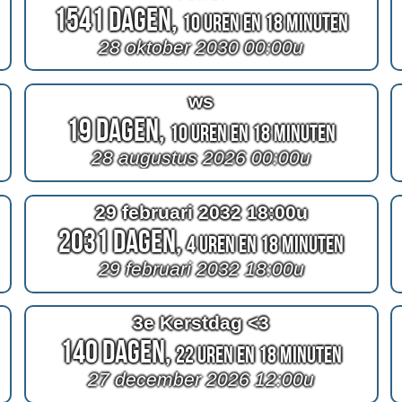
1541 Dagen,
10 Uren en 18 Minuten
28 oktober 2030 00:00u
ws
19 Dagen,
10 Uren en 18 Minuten
28 augustus 2026 00:00u
29 februari 2032 18:00u
2031 Dagen,
4 Uren en 18 Minuten
29 februari 2032 18:00u
3e Kerstdag <3
140 Dagen,
22 Uren en 18 Minuten
27 december 2026 12:00u