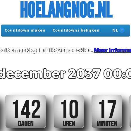
HOELANGNOG.NL
Countdown maken
Countdowns bekijken
NL
site maakt gebruikt van cookies.
Meer informa
 december 2037 00:
142
10
17
DAGEN
UREN
MINUTEN