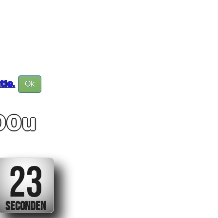
tie.
Ok
00u
23
SECONDEN