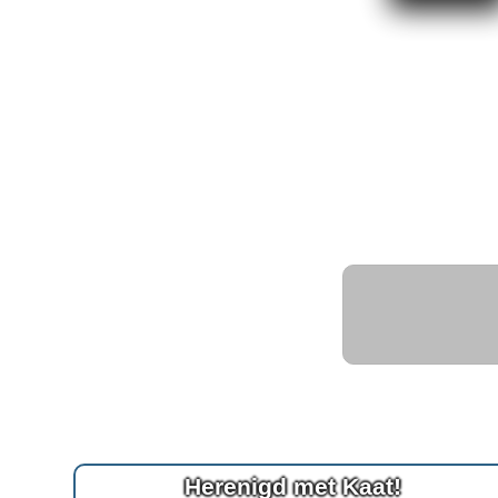
Herenigd met Kaat!