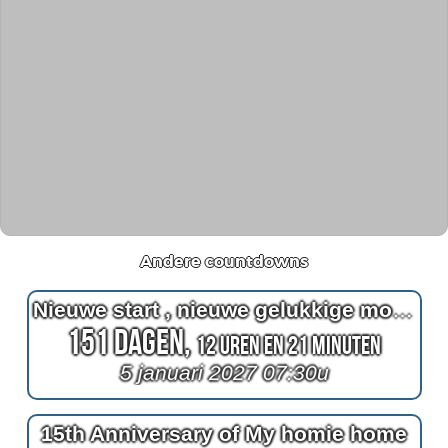
Andere countdowns
Nieuwe start , nieuwe gelukkige momenten
151 Dagen,
12 Uren en 21 Minuten
5 januari 2027 07:30u
15th Anniversary of My homie home