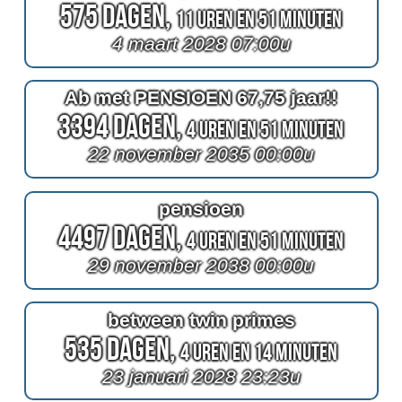
575 Dagen,
11 Uren en 51 Minuten
4 maart 2028 07:00u
Ab met PENSIOEN 67,75 jaar!!
3394 Dagen,
4 Uren en 51 Minuten
22 november 2035 00:00u
pensioen
4497 Dagen,
4 Uren en 51 Minuten
29 november 2038 00:00u
between twin primes
535 Dagen,
4 Uren en 14 Minuten
23 januari 2028 23:23u