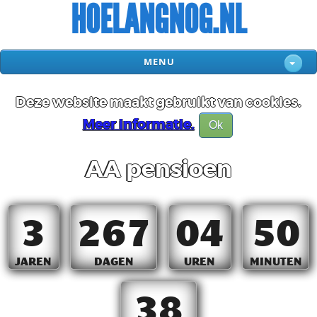
HOELANGNOG.NL
MENU
Deze website maakt gebruikt van cookies.
Meer informatie.
Ok
AA pensioen
3
267
04
50
JAREN
DAGEN
UREN
MINUTEN
38