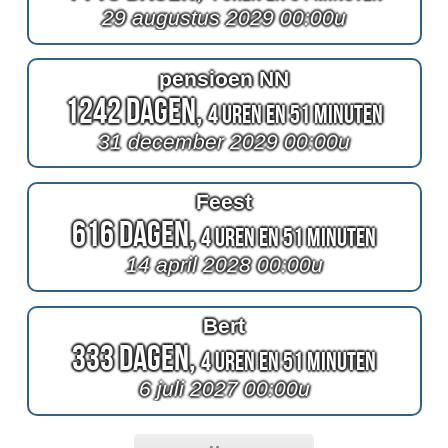
29 augustus 2029 00:00u
pensioen NN
1242 Dagen,
4 Uren en 51 Minuten
31 december 2029 00:00u
Feest
616 Dagen,
4 Uren en 51 Minuten
14 april 2028 00:00u
Bert
333 Dagen,
4 Uren en 51 Minuten
6 juli 2027 00:00u