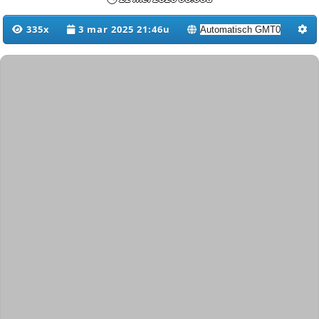
335x
3 mar 2025 21:46u