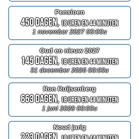
Pensioen
450 Dagen,
18 Uren en 44 Minuten
1 november 2027 00:00u
Oud en nieuw 2027
145 Dagen,
18 Uren en 44 Minuten
31 december 2026 00:00u
Ron Ruijsenberg
663 Dagen,
18 Uren en 44 Minuten
1 juni 2028 00:00u
Noud jarig
223 Dagen,
18 Uren en 44 Minuten