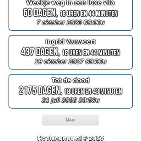
Weekje weg in een luxe vila
60 Dagen,
18 Uren en 44 Minuten
7 oktober 2026 00:00u
Ingrid Vanweert
437 Dagen,
18 Uren en 44 Minuten
19 oktober 2027 00:00u
Tot de dood
2175 Dagen,
18 Uren en 43 Minuten
21 juli 2032 23:59u
Meer
Hoelangnog.nl © 2026