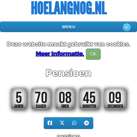
HOELANGNOG.NL
MENU
Deze website maakt gebruikt van cookies.
Meer informatie.
Ok
Pensioen
5
70
08
45
08
JAREN
DAGEN
UREN
MINUTEN
SECONDEN
pensioen