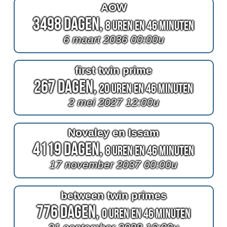
AOW
3498 Dagen,
8 Uren en 46 Minuten
6 maart 2036 00:00u
first twin prime
267 Dagen,
20 Uren en 46 Minuten
2 mei 2027 12:00u
Novaley en Issam
4119 Dagen,
8 Uren en 46 Minuten
17 november 2037 00:00u
between twin primes
776 Dagen,
0 Uren en 46 Minuten