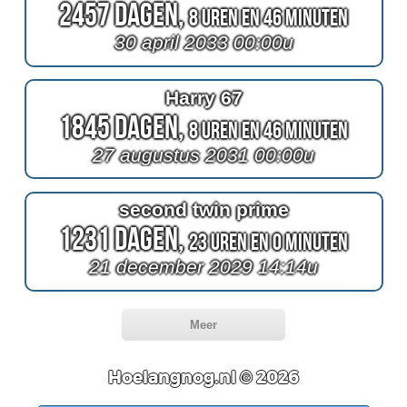
2457 Dagen,
8 Uren en 46 Minuten
30 april 2033 00:00u
Harry 67
1845 Dagen,
8 Uren en 46 Minuten
27 augustus 2031 00:00u
second twin prime
1231 Dagen,
23 Uren en 0 Minuten
21 december 2029 14:14u
Meer
Hoelangnog.nl © 2026