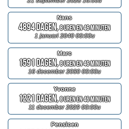
21 september 2028 16:00u
Nans
4894 Dagen,
8 Uren en 46 Minuten
1 januari 2040 00:00u
Marc
1591 Dagen,
8 Uren en 46 Minuten
16 december 2030 00:00u
Yvonne
1221 Dagen,
8 Uren en 46 Minuten
11 december 2029 00:00u
Pensioen