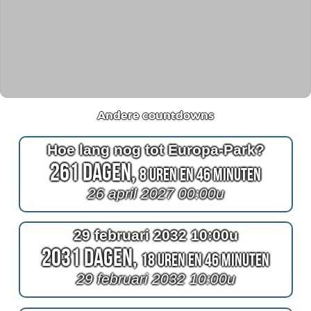
Andere countdowns
Hoe lang nog tot Europa-Park?
261 Dagen,
8 Uren en 46 Minuten
26 april 2027 00:00u
29 februari 2032 10:00u
2031 Dagen,
18 Uren en 46 Minuten
29 februari 2032 10:00u