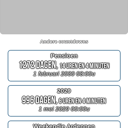
Andere countdowns
Pensioen
1272 Dagen,
14 Uren en 4 Minuten
1 februari 2030 08:00u
2029
996 Dagen,
6 Uren en 4 Minuten
1 mei 2029 00:00u
Weekendje Ardennen