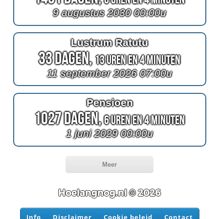
9 augustus 2030 00:00u
Lustrum Ratutu
33 Dagen,
13 Uren en 4 Minuten
11 september 2026 07:00u
Pensioen
1027 Dagen,
6 Uren en 4 Minuten
1 juni 2029 00:00u
Meer
Hoelangnog.nl © 2026
Info
Disclaimer
Cookie beleid
Contact