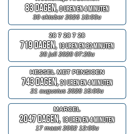
83 Dagen,
0 Uren en 4 Minuten
30 oktober 2026 18:00u
28 7 28 7 28
719 Dagen,
13 Uren en 32 Minuten
28 juli 2028 07:28u
HESSEL MET PENSIOEN
743 Dagen,
21 Uren en 4 Minuten
21 augustus 2028 15:00u
MARCEL
2047 Dagen,
18 Uren en 4 Minuten
17 maart 2032 12:00u