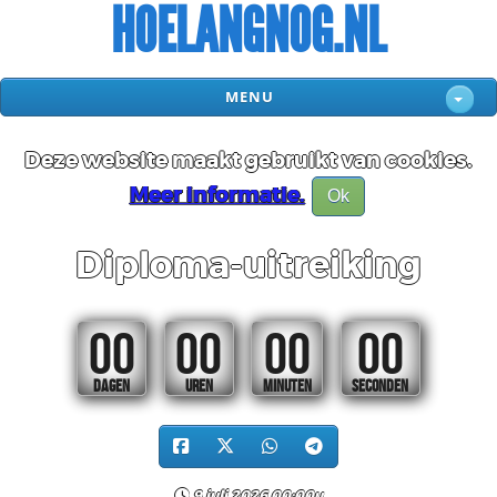
HOELANGNOG.NL
MENU
Deze website maakt gebruikt van cookies.
Meer informatie.
Ok
Diploma-uitreiking
00
00
00
00
DAGEN
UREN
MINUTEN
SECONDEN
9 juli 2026 00:00u