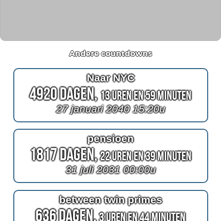
Andere countdowns
Naar NYC
4920 Dagen,
13 Uren en 59 Minuten
27 januari 2040 15:20u
pensioen
1817 Dagen,
22 Uren en 39 Minuten
31 juli 2031 00:00u
between twin primes
636 Dagen,
3 Uren en 44 Minuten