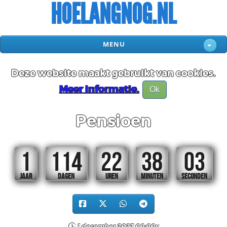
HOELANGNOG.NL
MENU
Deze website maakt gebruikt van cookies.
Meer informatie.
Ok
Pensioen
1
114
22
38
03
JAAR
DAGEN
UREN
MINUTEN
SECONDEN
1 december 2027 00:00u