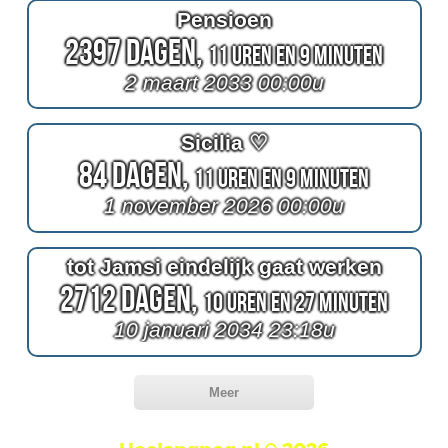
Pensioen
2397 Dagen,
11 Uren en 9 Minuten
2 maart 2033 00:00u
Sicilia ♡
84 Dagen,
11 Uren en 9 Minuten
1 november 2026 00:00u
tot Jamsi eindelijk gaat werken
2712 Dagen,
10 Uren en 27 Minuten
10 januari 2034 23:18u
Meer