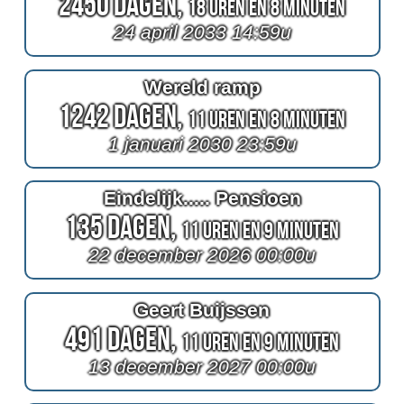
2450 Dagen,
18 Uren en 8 Minuten
24 april 2033 14:59u
Wereld ramp
1242 Dagen,
11 Uren en 8 Minuten
1 januari 2030 23:59u
Eindelijk..... Pensioen
135 Dagen,
11 Uren en 9 Minuten
22 december 2026 00:00u
Geert Buijssen
491 Dagen,
11 Uren en 9 Minuten
13 december 2027 00:00u