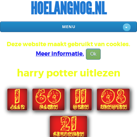
HOELANGNOG.NL
MENU
Deze website maakt gebruikt van cookies.
Meer informatie.
Ok
harry potter uitlezen
1
60
11
08
JAAR
DAGEN
UREN
MINUTEN
21
SECONDEN