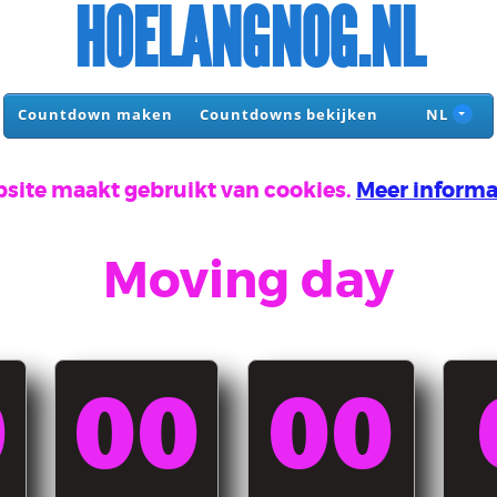
HOELANGNOG.NL
Countdown maken
Countdowns bekijken
NL
site maakt gebruikt van cookies.
Meer informa
Moving day
0
00
00