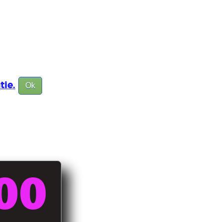
tie.
Ok
00