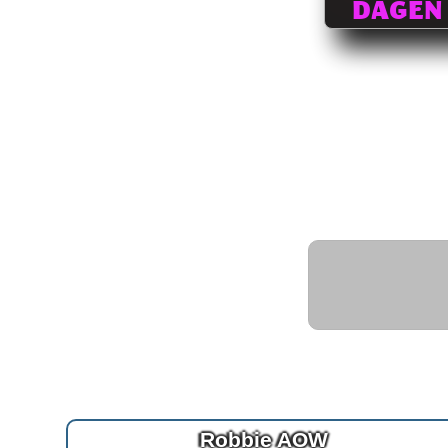
DAGEN
Robbie AOW