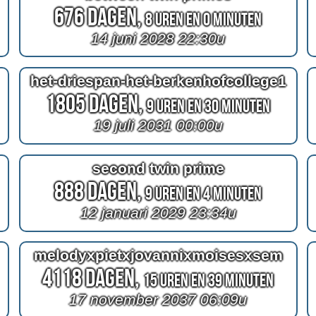
676 Dagen,
8 Uren en 0 Minuten
14 juni 2028 22:30u
het-driespan-het-berkenhofcollege1
1805 Dagen,
9 Uren en 30 Minuten
19 juli 2031 00:00u
second twin prime
888 Dagen,
9 Uren en 4 Minuten
12 januari 2029 23:34u
melodyxpietxjovannixmoisesxsem
4118 Dagen,
15 Uren en 39 Minuten
17 november 2037 06:09u