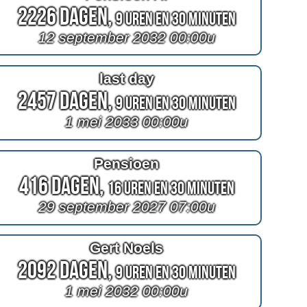
2226 Dagen,
9 Uren en 30 Minuten
12 september 2032 00:00u
last day
2457 Dagen,
9 Uren en 30 Minuten
1 mei 2033 00:00u
Pensioen
416 Dagen,
16 Uren en 30 Minuten
29 september 2027 07:00u
Gert Noels
2092 Dagen,
9 Uren en 30 Minuten
1 mei 2032 00:00u