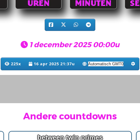
UREN
MINUTEN
S
1 december 2025 00:00u
225x
16 apr 2025 21:37u
Andere countdowns
between twin primes